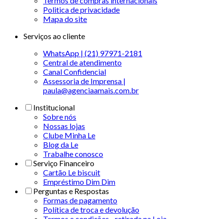
Termos de compras internacionais
Politica de privacidade
Mapa do site
Serviços ao cliente
WhatsApp | (21) 97971-2181
Central de atendimento
Canal Confidencial
Assessoria de Imprensa |
paula@agenciaamais.com.br
Institucional
Sobre nós
Nossas lojas
Clube Minha Le
Blog da Le
Trabalhe conosco
Serviço Financeiro
Cartão Le biscuit
Empréstimo Dim Dim
Perguntas e Respostas
Formas de pagamento
Política de troca e devolução
Termos e condições - retirada na Loja