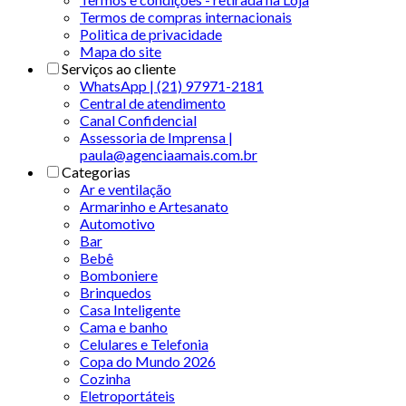
Termos de compras internacionais
Politica de privacidade
Mapa do site
Serviços ao cliente
WhatsApp | (21) 97971-2181
Central de atendimento
Canal Confidencial
Assessoria de Imprensa |
paula@agenciaamais.com.br
Categorias
Ar e ventilação
Armarinho e Artesanato
Automotivo
Bar
Bebê
Bomboniere
Brinquedos
Casa Inteligente
Cama e banho
Celulares e Telefonia
Copa do Mundo 2026
Cozinha
Eletroportáteis