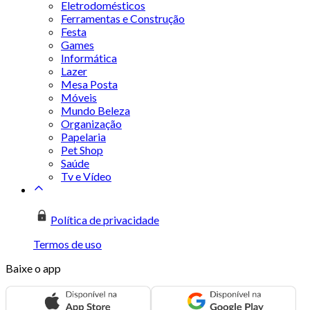
Eletrodomésticos
Ferramentas e Construção
Festa
Games
Informática
Lazer
Mesa Posta
Móveis
Mundo Beleza
Organização
Papelaria
Pet Shop
Saúde
Tv e Vídeo
Política de privacidade
Termos de uso
Baixe o app