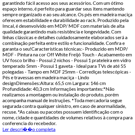
garantindo fácil acesso aos seus acessórios. Com um ótimo
espaço interno, é perfeito para guardar seus itens mantendo
sempre organizado e ao seu alcance. Os pés em madeira maciça
oferecem estabilidade e durabilidade ao rack. Produzido pela
Imcal, é desenvolvido em MDP/ MDF com materiais de alta
qualidade garantindo mais resistência e longevidade. Com
linhas clássicas e detalhes cuidadosamente elaborados será a
combinação perfeita entre estilo e funcionalidade. Confira e
garanta o seu!Características técnicas:- Produzido em MDP/
MDF - Pintura na cor Off White Freijó Touch - Acabamento em
UV fosco brilho - Possui 2 nichos - Possui 1 prateleira em vidro
temperado 5mm - Possui 1 gaveta - Ideal para TVs de até 55
polegadas - Tampo em MDF 25mm - Corrediças telescópicas -
Pés e travessas em madeira maciça - Lindo
designDimensões:Altura: 65,5 cm Largura: 146 cm
Profundidade: 40,3 cm Informações importantes:*Não
realizamos a montagem ou instalação do produto, porém
acompanha manual de instruções. *Toda mercadoria segue
segurada contra qualquer sinistro, em caso de anormalidade,
recuse. *As caixas ou pacotes possuem identificação com o
nome, cidade e quantidades de volumes relativos à compra para
conferencia do recebedor.
Ler descri��o completa