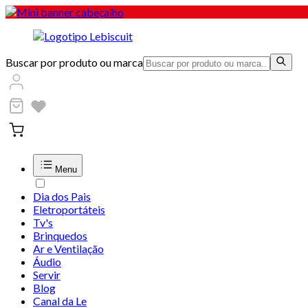
Buscar por produto ou marca
Menu
Dia dos Pais
Eletroportáteis
Tv's
Brinquedos
Ar e Ventilação
Áudio
Servir
Blog
Canal da Le