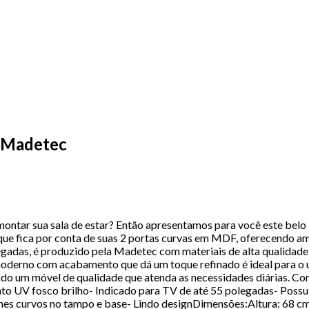
- Madetec
ar sua sala de estar? Então apresentamos para você este belo Ra
que fica por conta de suas 2 portas curvas em MDF, oferecendo 
gadas, é produzido pela Madetec com materiais de alta qualidade
 moderno com acabamento que dá um toque refinado é ideal para o 
do um móvel de qualidade que atenda as necessidades diárias. Conf
V fosco brilho- Indicado para TV de até 55 polegadas- Possui 
alhes curvos no tampo e base- Lindo designDimensões:Altura: 68