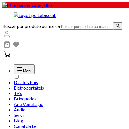
Buscar por produto ou marca
Menu
Dia dos Pais
Eletroportáteis
Tv's
Brinquedos
Ar e Ventilação
Áudio
Servir
Blog
Canal da Le