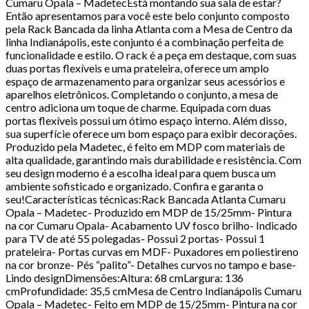
Cumaru Opala – MadetecEstá montando sua sala de estar?
Então apresentamos para você este belo conjunto composto
pela Rack Bancada da linha Atlanta com a Mesa de Centro da
linha Indianápolis, este conjunto é a combinação perfeita de
funcionalidade e estilo. O rack é a peça em destaque, com suas
duas portas flexíveis e uma prateleira, oferece um amplo
espaço de armazenamento para organizar seus acessórios e
aparelhos eletrônicos. Completando o conjunto, a mesa de
centro adiciona um toque de charme. Equipada com duas
portas flexíveis possui um ótimo espaço interno. Além disso,
sua superfície oferece um bom espaço para exibir decorações.
Produzido pela Madetec, é feito em MDP com materiais de
alta qualidade, garantindo mais durabilidade e resistência. Com
seu design moderno é a escolha ideal para quem busca um
ambiente sofisticado e organizado. Confira e garanta o
seu!Características técnicas:Rack Bancada Atlanta Cumaru
Opala – Madetec- Produzido em MDP de 15/25mm- Pintura
na cor Cumaru Opala- Acabamento UV fosco brilho- Indicado
para TV de até 55 polegadas- Possui 2 portas- Possui 1
prateleira- Portas curvas em MDF- Puxadores em poliestireno
na cor bronze- Pés “palito”- Detalhes curvos no tampo e base-
Lindo designDimensões:Altura: 68 cmLargura: 136
cmProfundidade: 35,5 cmMesa de Centro Indianápolis Cumaru
Opala – Madetec- Feito em MDP de 15/25mm- Pintura na cor