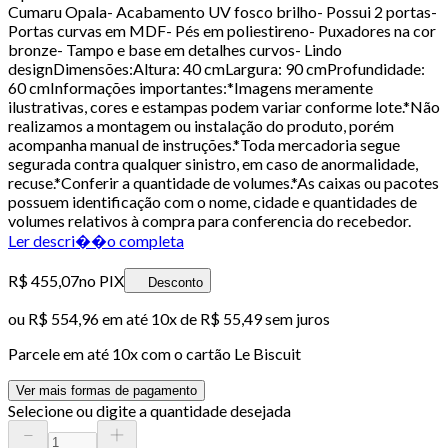
Cumaru Opala- Acabamento UV fosco brilho- Possui 2 portas-
Portas curvas em MDF- Pés em poliestireno- Puxadores na cor
bronze- Tampo e base em detalhes curvos- Lindo
designDimensões:Altura: 40 cmLargura: 90 cmProfundidade:
60 cmInformações importantes:*Imagens meramente
ilustrativas, cores e estampas podem variar conforme lote.*Não
realizamos a montagem ou instalação do produto, porém
acompanha manual de instruções.*Toda mercadoria segue
segurada contra qualquer sinistro, em caso de anormalidade,
recuse.*Conferir a quantidade de volumes.*As caixas ou pacotes
possuem identificação com o nome, cidade e quantidades de
volumes relativos à compra para conferencia do recebedor.
Ler descri��o completa
R$ 455,07
no PIX
Desconto
ou
R$ 554,96
em até
10x de R$ 55,49 sem juros
Parcele em até
10
x com o cartão
Le Biscuit
Ver mais formas de pagamento
Selecione ou digite a quantidade desejada