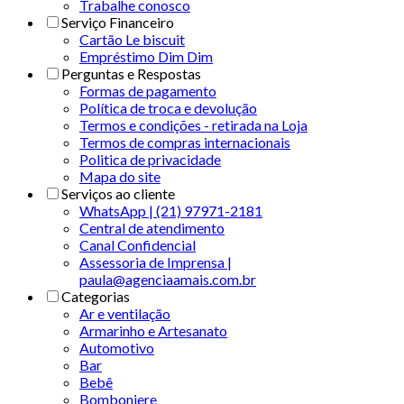
Trabalhe conosco
Serviço Financeiro
Cartão Le biscuit
Empréstimo Dim Dim
Perguntas e Respostas
Formas de pagamento
Política de troca e devolução
Termos e condições - retirada na Loja
Termos de compras internacionais
Politica de privacidade
Mapa do site
Serviços ao cliente
WhatsApp | (21) 97971-2181
Central de atendimento
Canal Confidencial
Assessoria de Imprensa |
paula@agenciaamais.com.br
Categorias
Ar e ventilação
Armarinho e Artesanato
Automotivo
Bar
Bebê
Bomboniere