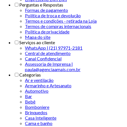
Perguntas e Respostas
Formas de pagamento
Política de troca e devolução
Termos e condições - retirada na Loja
Termos de compras internacionais
Politica de privacidade
Mapa do site
Serviços ao cliente
WhatsApp | (21) 97971-2181
Central de atendimento
Canal Confidencial
Assessoria de Imprensa |
paula@agenciaamais.com.br
Categorias
Ar e ventilação
Armarinho e Artesanato
Automotivo
Bar
Bebê
Bomboniere
Brinquedos
Casa Inteligente
Cama e banho