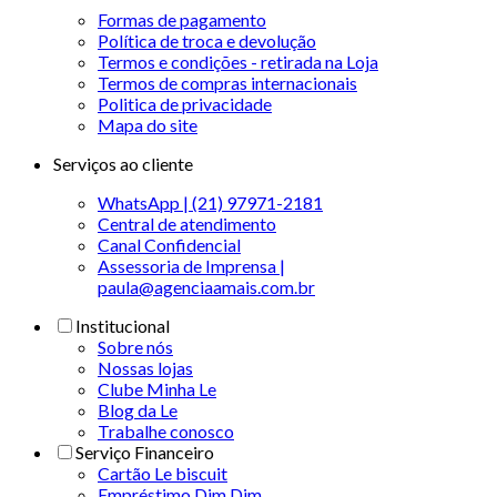
Formas de pagamento
Política de troca e devolução
Termos e condições - retirada na Loja
Termos de compras internacionais
Politica de privacidade
Mapa do site
Serviços ao cliente
WhatsApp | (21) 97971-2181
Central de atendimento
Canal Confidencial
Assessoria de Imprensa |
paula@agenciaamais.com.br
Institucional
Sobre nós
Nossas lojas
Clube Minha Le
Blog da Le
Trabalhe conosco
Serviço Financeiro
Cartão Le biscuit
Empréstimo Dim Dim