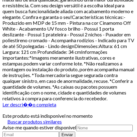
e resistência. Com seu design versátil é a escolha ideal para
quem busca funcionalidade aliada com acabamento moderno e
elegante. Confira e garanta o seu!Características técnicas:-
Produzido em MDP de 15 mm - Pintura na cor Cinamomo Off
White - Acabamento UV fosco brilho - Possui 1 porta
deslizante - Possui 1 prateleira - Possui 2 nichos - Puxador em
poliestireno cromado - Acompanha rodízios - Indicado para TV
de até 50 polegadas - Lindo designDimensões:Altura: 61 cm
Largura: 121 cm Profundidade: 34 cmInformações
importantes:*Imagens meramente ilustrativas, cores e
estampas podem variar conforme lote. *Não realizamos a
montagem ou instalação do produto, porém acompanha manual
de instruções. *Toda mercadoria segue segurada contra
qualquer sinistro, em caso de anormalidade, recuse. *Conferir a
quantidade de volumes. *As caixas ou pacotes possuem
identificação com o nome, cidade e quantidades de volumes
relativos à compra para conferencia do recebedor.
Ler descri��o completa
Este produto está indisponivel no momento
Buscar produtos similares
Avise-me quando estiver disponivel
Enviar