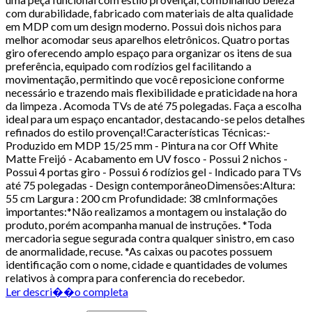
com durabilidade, fabricado com materiais de alta qualidade
em MDP com um design moderno. Possui dois nichos para
melhor acomodar seus aparelhos eletrônicos. Quatro portas
giro oferecendo amplo espaço para organizar os itens de sua
preferência, equipado com rodízios gel facilitando a
movimentação, permitindo que você reposicione conforme
necessário e trazendo mais flexibilidade e praticidade na hora
da limpeza . Acomoda TVs de até 75 polegadas. Faça a escolha
ideal para um espaço encantador, destacando-se pelos detalhes
refinados do estilo provençal!Características Técnicas:-
Produzido em MDP 15/25 mm - Pintura na cor Off White
Matte Freijó - Acabamento em UV fosco - Possui 2 nichos -
Possui 4 portas giro - Possui 6 rodízios gel - Indicado para TVs
até 75 polegadas - Design contemporâneoDimensões:Altura:
55 cm Largura : 200 cm Profundidade: 38 cmInformações
importantes:*Não realizamos a montagem ou instalação do
produto, porém acompanha manual de instruções. *Toda
mercadoria segue segurada contra qualquer sinistro, em caso
de anormalidade, recuse. *As caixas ou pacotes possuem
identificação com o nome, cidade e quantidades de volumes
relativos à compra para conferencia do recebedor.
Ler descri��o completa