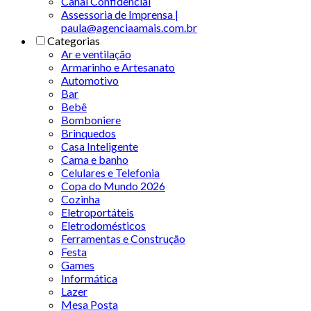
Canal Confidencial
Assessoria de Imprensa |
paula@agenciaamais.com.br
Categorias
Ar e ventilação
Armarinho e Artesanato
Automotivo
Bar
Bebê
Bomboniere
Brinquedos
Casa Inteligente
Cama e banho
Celulares e Telefonia
Copa do Mundo 2026
Cozinha
Eletroportáteis
Eletrodomésticos
Ferramentas e Construção
Festa
Games
Informática
Lazer
Mesa Posta