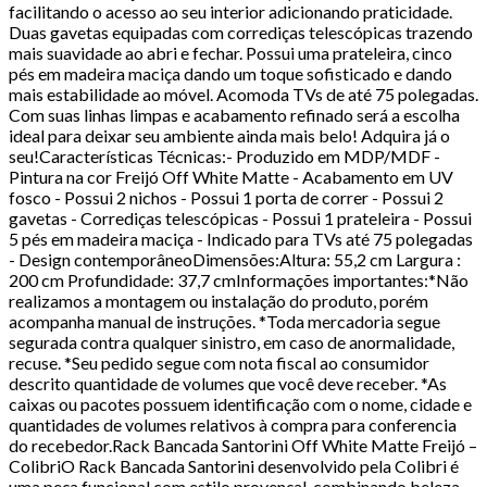
facilitando o acesso ao seu interior adicionando praticidade.
Duas gavetas equipadas com corrediças telescópicas trazendo
mais suavidade ao abri e fechar. Possui uma prateleira, cinco
pés em madeira maciça dando um toque sofisticado e dando
mais estabilidade ao móvel. Acomoda TVs de até 75 polegadas.
Com suas linhas limpas e acabamento refinado será a escolha
ideal para deixar seu ambiente ainda mais belo! Adquira já o
seu!Características Técnicas:- Produzido em MDP/MDF -
Pintura na cor Freijó Off White Matte - Acabamento em UV
fosco - Possui 2 nichos - Possui 1 porta de correr - Possui 2
gavetas - Corrediças telescópicas - Possui 1 prateleira - Possui
5 pés em madeira maciça - Indicado para TVs até 75 polegadas
- Design contemporâneoDimensões:Altura: 55,2 cm Largura :
200 cm Profundidade: 37,7 cmInformações importantes:*Não
realizamos a montagem ou instalação do produto, porém
acompanha manual de instruções. *Toda mercadoria segue
segurada contra qualquer sinistro, em caso de anormalidade,
recuse. *Seu pedido segue com nota fiscal ao consumidor
descrito quantidade de volumes que você deve receber. *As
caixas ou pacotes possuem identificação com o nome, cidade e
quantidades de volumes relativos à compra para conferencia
do recebedor.Rack Bancada Santorini Off White Matte Freijó –
ColibriO Rack Bancada Santorini desenvolvido pela Colibri é
uma peça funcional com estilo provençal, combinando beleza