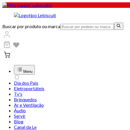
Buscar por produto ou marca
Menu
Dia dos Pais
Eletroportáteis
Tv's
Brinquedos
Ar e Ventilação
Áudio
Servir
Blog
Canal da Le