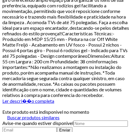
preferência, equipado com rodízios gel facilitando a
movimentação, permitindo que você reposicione conforme
necessário e trazendo mais flexibilidade e praticidade na hora
da limpeza . Acomoda TVs de até 75 polegadas. Faça a escolha
ideal para um espaço encantador, destacando-se pelos detalhes
refinados do estilo provençal!Características Técnicas:-
Produzido em MDP 15/25 mm - Pintura na cor Off White
Matte Freijó - Acabamento em UV fosco - Possui 2 nichos -
Possui 4 portas giro - Possui 6 rodízios gel - Indicado para TVs
até 75 polegadas - Design contemporâneoDimensões:Altura:
55 cm Largura : 200 cm Profundidade: 38 cmInformações
importantes:*Não realizamos a montagem ou instalação do
produto, porém acompanha manual de instruções. *Toda
mercadoria segue segurada contra qualquer sinistro, em caso
de anormalidade, recuse. *As caixas ou pacotes possuem
identificação com o nome, cidade e quantidades de volumes
relativos à compra para conferencia do recebedor.
Ler descri��o completa
Este produto está indisponivel no momento
Buscar produtos similares
Avise-me quando estiver disponivel
Enviar