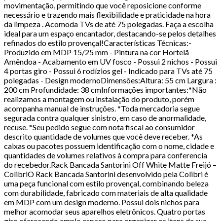
movimentação, permitindo que você reposicione conforme
necessário e trazendo mais flexibilidade e praticidade na hora
da limpeza . Acomoda TVs de até 75 polegadas. Faça a escolha
ideal para um espaço encantador, destacando-se pelos detalhes
refinados do estilo provençal!Características Técnicas:-
Produzido em MDP 15/25 mm - Pintura na cor Hortelã
Amêndoa - Acabamento em UV fosco - Possui 2 nichos - Possui
4 portas giro - Possui 6 rodízios gel - Indicado para TVs até 75
polegadas - Design modernoDimensões:Altura: 55 cm Largura :
200 cm Profundidade: 38 cmInformações importantes:*Não
realizamos a montagem ou instalação do produto, porém
acompanha manual de instruções. *Toda mercadoria segue
segurada contra qualquer sinistro, em caso de anormalidade,
recuse. *Seu pedido segue com nota fiscal ao consumidor
descrito quantidade de volumes que você deve receber. *As
caixas ou pacotes possuem identificação com o nome, cidade e
quantidades de volumes relativos à compra para conferencia
do recebedor.Rack Bancada Santorini Off White Matte Freijó –
ColibriO Rack Bancada Santorini desenvolvido pela Colibri é
uma peça funcional com estilo provençal, combinando beleza
com durabilidade, fabricado com materiais de alta qualidade
em MDP com um design moderno. Possui dois nichos para
melhor acomodar seus aparelhos eletrônicos. Quatro portas
giro oferecendo amplo espaço para organizar os itens de sua