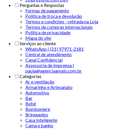
Perguntas e Respostas
Formas de pagamento
Política de troca e devolução
Termos e condições - retirada na Loja
Termos de compras internacionais
Politica de privacidade
Mapa do site
Serviços ao cliente
WhatsApp | (21) 97971-2181
Central de atendimento
Canal Confidencial
Assessoria de Imprensa |
paula@agenciaamais.com.br
Categorias
Ar e ventilação
Armarinho e Artesanato
Automotivo
Bar
Bebê
Bomboniere
Brinquedos
Casa Inteligente
Cama e banho