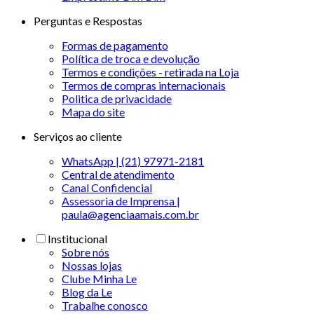
Perguntas e Respostas
Formas de pagamento
Política de troca e devolução
Termos e condições - retirada na Loja
Termos de compras internacionais
Politica de privacidade
Mapa do site
Serviços ao cliente
WhatsApp | (21) 97971-2181
Central de atendimento
Canal Confidencial
Assessoria de Imprensa |
paula@agenciaamais.com.br
Institucional
Sobre nós
Nossas lojas
Clube Minha Le
Blog da Le
Trabalhe conosco