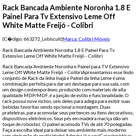
Rack Bancada Ambiente Noronha 1.8 E
Painel Para Tv Extensivo Leme Off
White Matte Freijó - Colibri
(C�digo:
663272_Lebiscuit
)
Marca:
Colibri Móveis
Rack Bancada Ambiente Noronha 1.8 E Painel Para Tv
Extensivo Leme Off White Matte Freijó - Colibri
Rack Bancada Ambiente Noronha e Painel para TV Extensivo
Leme Off White Matte Freijó – ColibriApresentamos esse lindo
conjunto de Rack da linha Inajá e Painel da linha Leme é uma
combinação perfeita para dar um destaque para sua sala, com
um design contemporâneo, produzido com materiais de alta
qualidade MDP/MDF, é a junção de estilo e funcionalidade. O
rack possui nove nichos, seis deles para adega para exibir suas
bebidas favoritas sendo opcional a montagem. Duas
prateleiras, para acomodar seus pertences ou itens decorativos,
dispositivos eletrônicos. Seus pés em madeira maciça dão um
toque de robustez. O painel acomoda TVs de até 70 polegadas.
Faça a escolha ideal para deixar seu ambiente mais moderno
sem abrir mão da praticidade! Adquira já o seu!Características