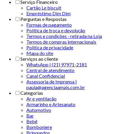
Serviço Financeiro
Cartão Le biscuit
Empréstimo Dim Dim
Perguntas e Respostas
Formas de pagamento
Política de troca e devolução
Termos e condições - retirada na Loja
Termos de compras internacionais
Politica de privacidade
Mapa do site
Serviços ao cliente
WhatsApp | (21) 97971-2181
Central de atendimento
Canal Confidencial
Assessoria de Imprensa |
paula@agenciaamais.com.br
Categorias
Ar e ventilação
Armarinho e Artesanato
Automotivo
Bar
Bebê
Bomboniere
Brinquedos