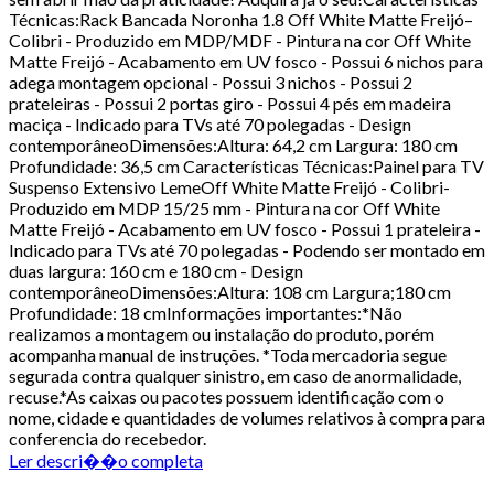
Técnicas:Rack Bancada Noronha 1.8 Off White Matte Freijó–
Colibri - Produzido em MDP/MDF - Pintura na cor Off White
Matte Freijó - Acabamento em UV fosco - Possui 6 nichos para
adega montagem opcional - Possui 3 nichos - Possui 2
prateleiras - Possui 2 portas giro - Possui 4 pés em madeira
maciça - Indicado para TVs até 70 polegadas - Design
contemporâneoDimensões:Altura: 64,2 cm Largura: 180 cm
Profundidade: 36,5 cm Características Técnicas:Painel para TV
Suspenso Extensivo LemeOff White Matte Freijó - Colibri-
Produzido em MDP 15/25 mm - Pintura na cor Off White
Matte Freijó - Acabamento em UV fosco - Possui 1 prateleira -
Indicado para TVs até 70 polegadas - Podendo ser montado em
duas largura: 160 cm e 180 cm - Design
contemporâneoDimensões:Altura: 108 cm Largura;180 cm
Profundidade: 18 cmInformações importantes:*Não
realizamos a montagem ou instalação do produto, porém
acompanha manual de instruções. *Toda mercadoria segue
segurada contra qualquer sinistro, em caso de anormalidade,
recuse.*As caixas ou pacotes possuem identificação com o
nome, cidade e quantidades de volumes relativos à compra para
conferencia do recebedor.
Ler descri��o completa