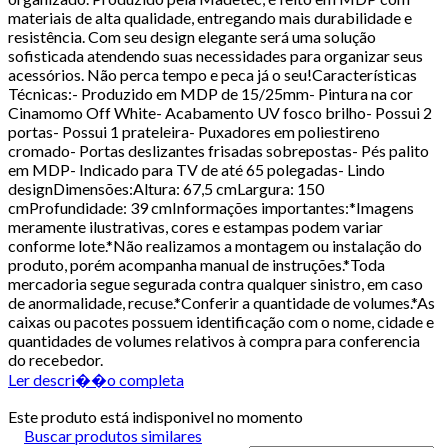
materiais de alta qualidade, entregando mais durabilidade e
resistência. Com seu design elegante será uma solução
sofisticada atendendo suas necessidades para organizar seus
acessórios. Não perca tempo e peca já o seu!Características
Técnicas:- Produzido em MDP de 15/25mm- Pintura na cor
Cinamomo Off White- Acabamento UV fosco brilho- Possui 2
portas- Possui 1 prateleira- Puxadores em poliestireno
cromado- Portas deslizantes frisadas sobrepostas- Pés palito
em MDP- Indicado para TV de até 65 polegadas- Lindo
designDimensões:Altura: 67,5 cmLargura: 150
cmProfundidade: 39 cmInformações importantes:*Imagens
meramente ilustrativas, cores e estampas podem variar
conforme lote.*Não realizamos a montagem ou instalação do
produto, porém acompanha manual de instruções.*Toda
mercadoria segue segurada contra qualquer sinistro, em caso
de anormalidade, recuse.*Conferir a quantidade de volumes.*As
caixas ou pacotes possuem identificação com o nome, cidade e
quantidades de volumes relativos à compra para conferencia
do recebedor.
Ler descri��o completa
Este produto está indisponivel no momento
Buscar produtos similares