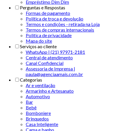
Empréstimo Dim Dim
Perguntas e Respostas
Formas de pagamento
Política de troca e devolução
Termos e condições - retirada na Loja
Termos de compras internacionais
Politica de privacidade
Mapa do site
Serviços ao cliente
WhatsApp | (21) 97971-2181
Central de atendimento
Canal Confidencial
Assessoria de Imprensa |
paula@agenciaamais.com.br
Categorias
Ar e ventilação
Armarinho e Artesanato
Automotivo
Bar
Bebê
Bomboniere
Brinquedos
Casa Inteligente
Cama e banho