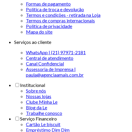
Formas de pagamento
Política de troca e devolução
Termos e condições - retirada na Loja
Termos de compras internacionais
Politica de privacidade
Mapa do site
Serviços ao cliente
WhatsApp | (21) 97971-2181
Central de atendimento
Canal Confidencial
Assessoria de Imprensa |
paula@agenciaamais.com.br
Institucional
Sobre nós
Nossas lojas
Clube Minha Le
Blog da Le
Trabalhe conosco
Serviço Financeiro
Cartão Le biscuit
Empréstimo Dim Dim