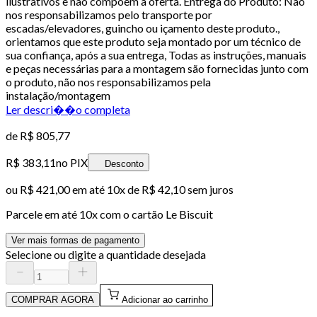
ilustrativos e não compõem a oferta. Entrega do Produto: Não
nos responsabilizamos pelo transporte por
escadas/elevadores, guincho ou içamento deste produto.,
orientamos que este produto seja montado por um técnico de
sua confiança, após a sua entrega, Todas as instruções, manuais
e peças necessárias para a montagem são fornecidas junto com
o produto, não nos responsabilizamos pela
instalação/montagem
Ler descri��o completa
de
R$ 805,77
R$ 383,11
no PIX
Desconto
ou
R$ 421,00
em até
10x de R$ 42,10 sem juros
Parcele em até
10
x com o cartão
Le Biscuit
Ver mais formas de pagamento
Selecione ou digite a quantidade desejada
COMPRAR AGORA
Adicionar ao carrinho