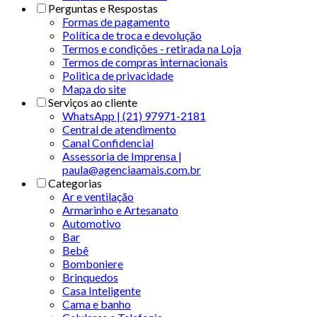
Perguntas e Respostas
Formas de pagamento
Política de troca e devolução
Termos e condições - retirada na Loja
Termos de compras internacionais
Politica de privacidade
Mapa do site
Serviços ao cliente
WhatsApp | (21) 97971-2181
Central de atendimento
Canal Confidencial
Assessoria de Imprensa |
paula@agenciaamais.com.br
Categorias
Ar e ventilação
Armarinho e Artesanato
Automotivo
Bar
Bebê
Bomboniere
Brinquedos
Casa Inteligente
Cama e banho