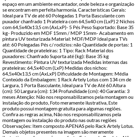
espaço em um ambiente encantador, onde beleza e organização
se encontram em perfeita harmonia. Características Gerais:
Ideal para TV de até 60 Polegadas 1 Porta Basculante com
puxador chanfrado 1 Prateleira com 64,5x40 cm (LxP) 2 Nichos
com 64,5x40x13,5 cm (AxLxP)- 5 Pés Peso Suportado: Base 35
kg- Produzido em MDF 15mm / MDP 15mm- Acabamento em
pintura UV texturizada Material: MDF/MDP Ideal para TVs
até: 60 Polegadas Pés c/ rodízios: não Quantidade de portas: 1
Quantidade de prateleiras: 1 Tipo: Rack Material dos
puxadores: Chanfrado Suporta até (kg): Base 35 kg
Revestimento: Pintura UV texturizada Medidas internas das
prateleiras: 64,5x40 cm (LxP) Medidas dos nichos:
64,5x40x13,5 cm (AxLxP) Dificuldade de Montagem: Média
Conteúdo da Embalagem: 1 Rack Artely Lotus com 134 cm de
Largura, 1 Porta Basculante, Ideal para TV de Até 60 Altura
(cm): 50 Largura (cm): 134 Profundidade (cm): 40 Garantia: 3
meses Atenção: Não nos responsabilizamos pela montagem ou
instalação do produto, Foto meramente ilustrativa, Este
produto possui montagem gratuita para algumas regiões.
Confira as regras acima, Não nos responsabilizamos pela
montagem ou instalação do produto nas outras regiões
Observações: Item composto APENAS pelo Rack Artely Lotus.
Demais objetos presentes na imagem são meramente