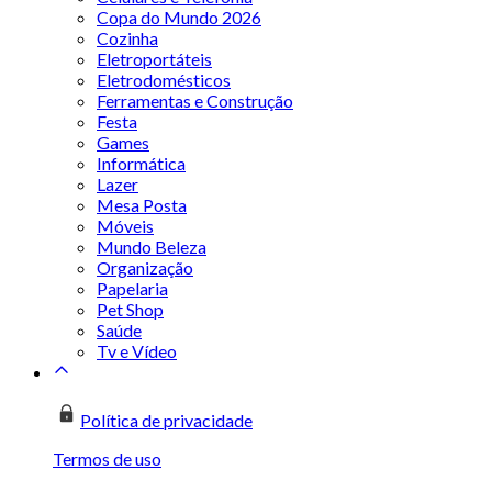
Copa do Mundo 2026
Cozinha
Eletroportáteis
Eletrodomésticos
Ferramentas e Construção
Festa
Games
Informática
Lazer
Mesa Posta
Móveis
Mundo Beleza
Organização
Papelaria
Pet Shop
Saúde
Tv e Vídeo
Política de privacidade
Termos de uso