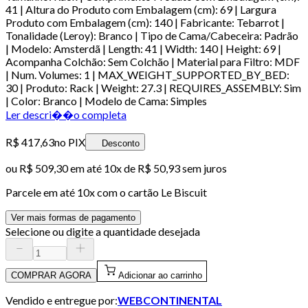
41 | Altura do Produto com Embalagem (cm): 69 | Largura
Produto com Embalagem (cm): 140 | Fabricante: Tebarrot |
Tonalidade (Leroy): Branco | Tipo de Cama/Cabeceira: Padrão
| Modelo: Amsterdã | Length: 41 | Width: 140 | Height: 69 |
Acompanha Colchão: Sem Colchão | Material para Filtro: MDF
| Num. Volumes: 1 | MAX_WEIGHT_SUPPORTED_BY_BED:
30 | Produto: Rack | Weight: 27.3 | REQUIRES_ASSEMBLY: Sim
| Color: Branco | Modelo de Cama: Simples
Ler descri��o completa
R$ 417,63
no PIX
Desconto
ou
R$ 509,30
em até
10x de R$ 50,93 sem juros
Parcele em até
10
x com o cartão
Le Biscuit
Ver mais formas de pagamento
Selecione ou digite a quantidade desejada
COMPRAR AGORA
Adicionar ao carrinho
Vendido e entregue por:
WEBCONTINENTAL