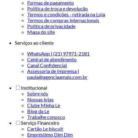
Formas de pagamento
Política de troca e devolução
Termos e condições - retirada na Loja
Termos de compras internacionais
Politica de privacidade
Mapa do site
Serviços ao cliente
WhatsApp | (21) 97971-2181
Central de atendimento
Canal Confidencial
Assessoria de Imprensa |
paula@agenciaamais.com.br
Institucional
Sobre nós
Nossas lojas
Clube Minha Le
Blog da Le
Trabalhe conosco
Serviço Financeiro
Cartão Le biscuit
Empréstimo Dim Dim