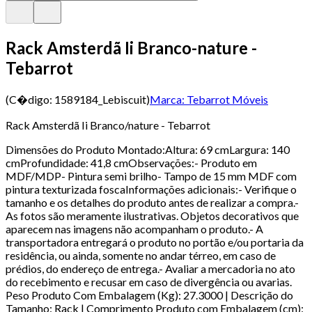
Rack Amsterdã Ii Branco-nature -
Tebarrot
(C�digo:
1589184_Lebiscuit
)
Marca:
Tebarrot Móveis
Rack Amsterdã Ii Branco/nature - Tebarrot
Dimensões do Produto Montado:Altura: 69 cmLargura: 140
cmProfundidade: 41,8 cmObservações:- Produto em
MDF/MDP- Pintura semi brilho- Tampo de 15 mm MDF com
pintura texturizada foscaInformações adicionais:- Verifique o
tamanho e os detalhes do produto antes de realizar a compra.-
As fotos são meramente ilustrativas. Objetos decorativos que
aparecem nas imagens não acompanham o produto.- A
transportadora entregará o produto no portão e/ou portaria da
residência, ou ainda, somente no andar térreo, em caso de
prédios, do endereço de entrega.- Avaliar a mercadoria no ato
do recebimento e recusar em caso de divergência ou avarias.
Peso Produto Com Embalagem (Kg): 27.3000 | Descrição do
Tamanho: Rack | Comprimento Produto com Embalagem (cm):