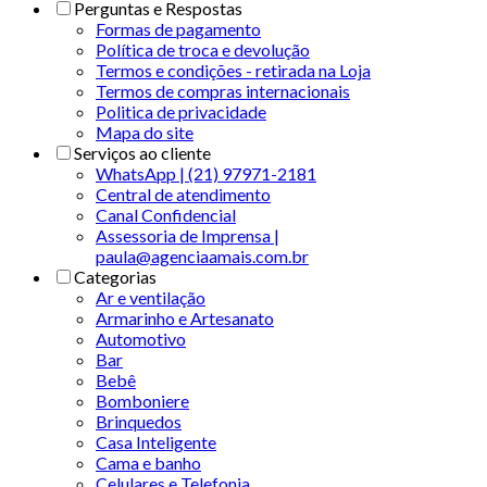
Perguntas e Respostas
Formas de pagamento
Política de troca e devolução
Termos e condições - retirada na Loja
Termos de compras internacionais
Politica de privacidade
Mapa do site
Serviços ao cliente
WhatsApp | (21) 97971-2181
Central de atendimento
Canal Confidencial
Assessoria de Imprensa |
paula@agenciaamais.com.br
Categorias
Ar e ventilação
Armarinho e Artesanato
Automotivo
Bar
Bebê
Bomboniere
Brinquedos
Casa Inteligente
Cama e banho
Celulares e Telefonia