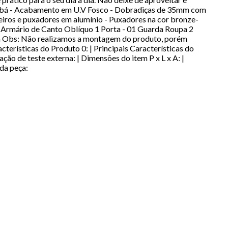
uitibá - Acabamento em U.V Fosco - Dobradiças de 35mm com
eiros e puxadores em alumínio - Puxadores na cor bronze-
 Armário de Canto Oblíquo 1 Porta - 01 Guarda Roupa 2
cm Obs: Não realizamos a montagem do produto, porém
cterísticas do Produto 0: | Principais Características do
cação de teste externa: | Dimensões do item P x L x A: |
da peça: