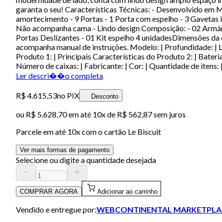
garanta o seu! Características Técnicas: - Desenvolvido em
amortecimento - 9 Portas - 1 Porta com espelho - 3 Gavetas 
Não acompanha cama - Lindo design Composição: - 02 Armári
Portas Deslizantes - 01 Kit espelho 4 unidadesDimensões d
acompanha manual de instruções. Modelo: | Profundidade: | Larg
Produto 1: | Principais Características do Produto 2: | Bateria
Número de caixas: | Fabricante: | Cor: | Quantidade de itens
Ler descri��o completa
R$ 4.615,53
no PIX
Desconto
ou
R$ 5.628,70
em até
10x de R$ 562,87 sem juros
Parcele em até
10
x com o cartão
Le Biscuit
Ver mais formas de pagamento
Selecione ou digite a quantidade desejada
COMPRAR AGORA
Adicionar ao carrinho
Vendido e entregue por:
WEBCONTINENTAL MARKETPLA