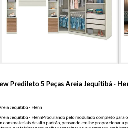
 Predileto 5 Peças Areia Jequitibá - He
reia Jequitibá - Henn
eia Jequitibá - HennProcurando pelo modulado completo para o q
 com materiais de alto padrão, pensando em lhe proporcionar a pr
erno, prateleiras para melhor organizar seus pertences, ambiente p