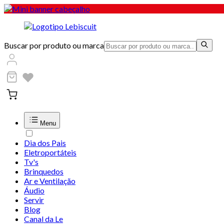
Buscar por produto ou marca
Menu
Dia dos Pais
Eletroportáteis
Tv's
Brinquedos
Ar e Ventilação
Áudio
Servir
Blog
Canal da Le