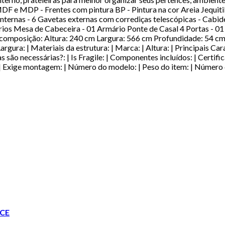
 MDF e MDP - Frentes com pintura BP - Pintura na cor Areia Jeq
internas - 6 Gavetas externas com corrediças telescópicas - Cabid
os Mesa de Cabeceira - 01 Armário Ponte de Casal 4 Portas - 01
a composição: Altura: 240 cm Largura: 566 cm Profundidade: 54 
ura: | Materiais da estrutura: | Marca: | Altura: | Principais Cara
s são necessárias?: | Is Fragile: | Componentes incluídos: | Certifi
: | Exige montagem: | Número do modelo: | Peso do item: | Número 
CE