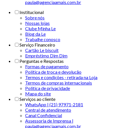
paula@agenciaamais.com.br
Institucional
Sobre nós
Nossas lojas
Clube Minha Le
Blog da Le
Trabalhe conosco
Serviço Financeiro
Cartão Le biscuit
Empréstimo Dim Dim
Perguntas e Respostas
Formas de pagamento
Política de troca e devolução
Termos e condições - retirada na Loja
Termos de compras internacionais
Politica de privacidade
Mapa do site
Serviços ao cliente
WhatsApp | (21) 97971-2181
Central de atendimento
Canal Confidencial
Assessoria de Imprensa |
paula@agenciaamais.com.br