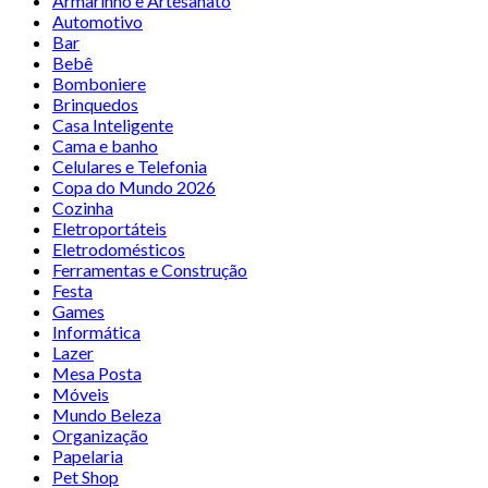
Armarinho e Artesanato
Automotivo
Bar
Bebê
Bomboniere
Brinquedos
Casa Inteligente
Cama e banho
Celulares e Telefonia
Copa do Mundo 2026
Cozinha
Eletroportáteis
Eletrodomésticos
Ferramentas e Construção
Festa
Games
Informática
Lazer
Mesa Posta
Móveis
Mundo Beleza
Organização
Papelaria
Pet Shop