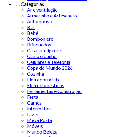
Categorias
Ar e ventilação
Armarinho e Artesanato
Automotivo
Bar
Bebê
Bomboniere
Brinquedos
Casa Inteligente
Cama e banho
Celulares e Telefonia
Copa do Mundo 2026
Cozinha
Eletroportáteis
Eletrodomésticos
Ferramentas e Construção
Festa
Games
Informática
Lazer
Mesa Posta
Móveis
Mundo Beleza