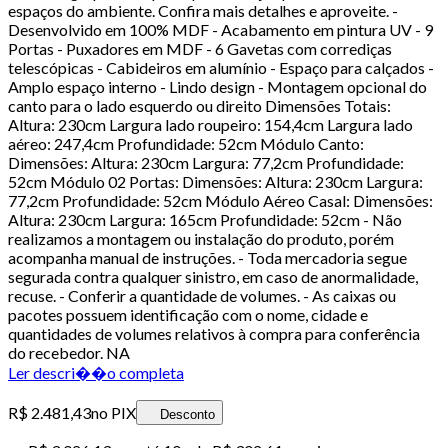
espaços do ambiente. Confira mais detalhes e aproveite. -
Desenvolvido em 100% MDF - Acabamento em pintura UV - 9
Portas - Puxadores em MDF - 6 Gavetas com corrediças
telescópicas - Cabideiros em alumínio - Espaço para calçados -
Amplo espaço interno - Lindo design - Montagem opcional do
canto para o lado esquerdo ou direito Dimensões Totais:
Altura: 230cm Largura lado roupeiro: 154,4cm Largura lado
aéreo: 247,4cm Profundidade: 52cm Módulo Canto:
Dimensões: Altura: 230cm Largura: 77,2cm Profundidade:
52cm Módulo 02 Portas: Dimensões: Altura: 230cm Largura:
77,2cm Profundidade: 52cm Módulo Aéreo Casal: Dimensões:
Altura: 230cm Largura: 165cm Profundidade: 52cm - Não
realizamos a montagem ou instalação do produto, porém
acompanha manual de instruções. - Toda mercadoria segue
segurada contra qualquer sinistro, em caso de anormalidade,
recuse. - Conferir a quantidade de volumes. - As caixas ou
pacotes possuem identificação com o nome, cidade e
quantidades de volumes relativos à compra para conferência
do recebedor. NA
Ler descri��o completa
R$ 2.481,43
no PIX
Desconto