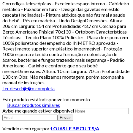
Corrediças telescópicas - Excelente espaço interno - Cabideiro
metálico - Puxador em furo - Design das gavetas em estilo
cascata (inclinadas) - Pintura atóxica que não faz mal a saúde
do bebê - Pés em madeira - Lindo DesignDimensões: Altura:
206 cm Largura: 154 cm Profundidade: 43,7 cm Colchão para
Berço Americano Phisical 70x130 – Ortobom Características
Técnicas: - Tecido Plano 100% Poliester - Placa de espuma em
100% poliuretano desempenho do INMETRO aprovada -
Revestimento superior em plástico impermeável - Proteção
100% espuma e tecido contra formação e colonização de
ácaros, bactérias e fungos trazendo mais segurança - Padrão
Americano - Carinho e conforto que o seu bebê
mereceDimensões: Altura: 10 cm Largura: 70 cm Profundidade:
130 cm Obs: Não realizamos montagem, porém acompanha
manual de instruções.
Ler descri��o completa
Este produto está indisponivel no momento
Buscar produtos similares
Avise-me quando estiver disponivel
Enviar
Vendido e entregue por:
LOJAS LE BISCUIT S/A