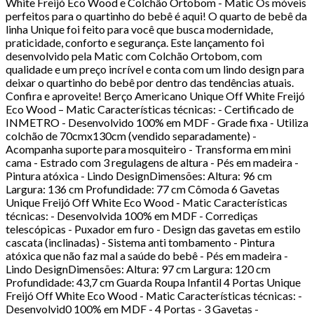
White Freijó Eco Wood e Colchão Ortobom - Matic Os móveis
perfeitos para o quartinho do bebê é aqui! O quarto de bebê da
linha Unique foi feito para você que busca modernidade,
praticidade, conforto e segurança. Este lançamento foi
desenvolvido pela Matic com Colchão Ortobom, com
qualidade e um preço incrível e conta com um lindo design para
deixar o quartinho do bebê por dentro das tendências atuais.
Confira e aproveite! Berço Americano Unique Off White Freijó
Eco Wood – Matic Características técnicas: - Certificado de
INMETRO - Desenvolvido 100% em MDF - Grade fixa - Utiliza
colchão de 70cmx130cm (vendido separadamente) -
Acompanha suporte para mosquiteiro - Transforma em mini
cama - Estrado com 3 regulagens de altura - Pés em madeira -
Pintura atóxica - Lindo DesignDimensões: Altura: 96 cm
Largura: 136 cm Profundidade: 77 cm Cômoda 6 Gavetas
Unique Freijó Off White Eco Wood - Matic Características
técnicas: - Desenvolvida 100% em MDF - Corrediças
telescópicas - Puxador em furo - Design das gavetas em estilo
cascata (inclinadas) - Sistema anti tombamento - Pintura
atóxica que não faz mal a saúde do bebê - Pés em madeira -
Lindo DesignDimensões: Altura: 97 cm Largura: 120 cm
Profundidade: 43,7 cm Guarda Roupa Infantil 4 Portas Unique
Freijó Off White Eco Wood - Matic Características técnicas: -
Desenvolvid0 100% em MDF - 4 Portas - 3 Gavetas -