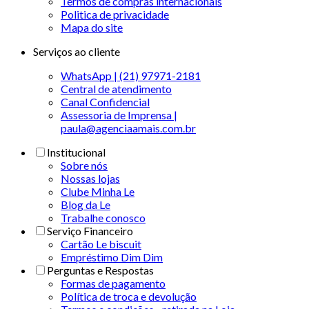
Termos de compras internacionais
Politica de privacidade
Mapa do site
Serviços ao cliente
WhatsApp | (21) 97971-2181
Central de atendimento
Canal Confidencial
Assessoria de Imprensa |
paula@agenciaamais.com.br
Institucional
Sobre nós
Nossas lojas
Clube Minha Le
Blog da Le
Trabalhe conosco
Serviço Financeiro
Cartão Le biscuit
Empréstimo Dim Dim
Perguntas e Respostas
Formas de pagamento
Política de troca e devolução