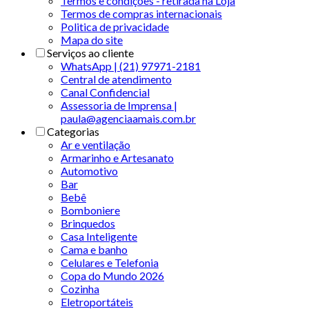
Termos e condições - retirada na Loja
Termos de compras internacionais
Politica de privacidade
Mapa do site
Serviços ao cliente
WhatsApp | (21) 97971-2181
Central de atendimento
Canal Confidencial
Assessoria de Imprensa |
paula@agenciaamais.com.br
Categorias
Ar e ventilação
Armarinho e Artesanato
Automotivo
Bar
Bebê
Bomboniere
Brinquedos
Casa Inteligente
Cama e banho
Celulares e Telefonia
Copa do Mundo 2026
Cozinha
Eletroportáteis