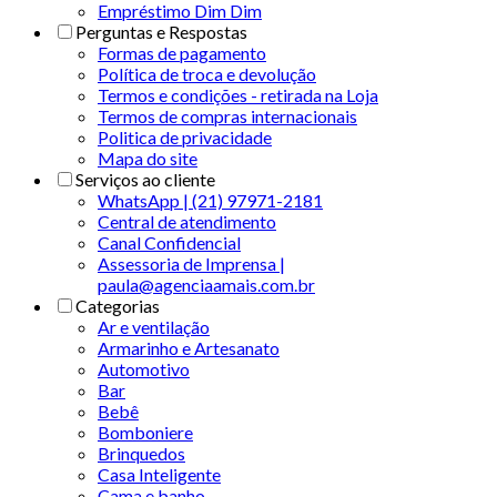
Empréstimo Dim Dim
Perguntas e Respostas
Formas de pagamento
Política de troca e devolução
Termos e condições - retirada na Loja
Termos de compras internacionais
Politica de privacidade
Mapa do site
Serviços ao cliente
WhatsApp | (21) 97971-2181
Central de atendimento
Canal Confidencial
Assessoria de Imprensa |
paula@agenciaamais.com.br
Categorias
Ar e ventilação
Armarinho e Artesanato
Automotivo
Bar
Bebê
Bomboniere
Brinquedos
Casa Inteligente
Cama e banho