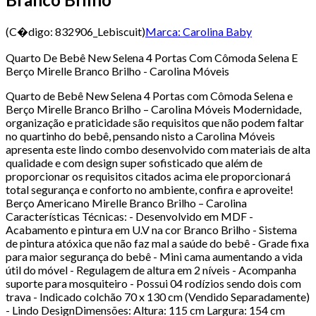
(C�digo:
832906_Lebiscuit
)
Marca:
Carolina Baby
Quarto De Bebê New Selena 4 Portas Com Cômoda Selena E
Berço Mirelle Branco Brilho - Carolina Móveis
Quarto de Bebê New Selena 4 Portas com Cômoda Selena e
Berço Mirelle Branco Brilho – Carolina Móveis Modernidade,
organização e praticidade são requisitos que não podem faltar
no quartinho do bebê, pensando nisto a Carolina Móveis
apresenta este lindo combo desenvolvido com materiais de alta
qualidade e com design super sofisticado que além de
proporcionar os requisitos citados acima ele proporcionará
total segurança e conforto no ambiente, confira e aproveite!
Berço Americano Mirelle Branco Brilho – Carolina
Características Técnicas: - Desenvolvido em MDF -
Acabamento e pintura em U.V na cor Branco Brilho - Sistema
de pintura atóxica que não faz mal a saúde do bebê - Grade fixa
para maior segurança do bebê - Mini cama aumentando a vida
útil do móvel - Regulagem de altura em 2 níveis - Acompanha
suporte para mosquiteiro - Possui 04 rodízios sendo dois com
trava - Indicado colchão 70 x 130 cm (Vendido Separadamente)
- Lindo DesignDimensões: Altura: 115 cm Largura: 154 cm