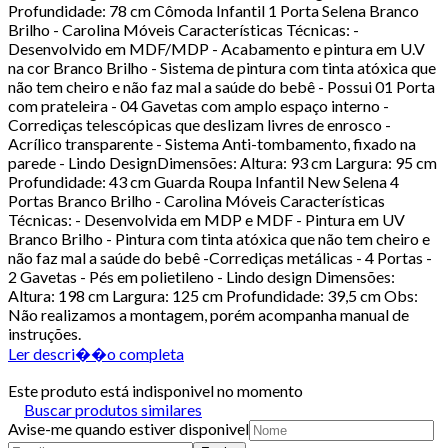
Profundidade: 78 cm Cômoda Infantil 1 Porta Selena Branco
Brilho - Carolina Móveis Características Técnicas: -
Desenvolvido em MDF/MDP - Acabamento e pintura em U.V
na cor Branco Brilho - Sistema de pintura com tinta atóxica que
não tem cheiro e não faz mal a saúde do bebê - Possui 01 Porta
com prateleira - 04 Gavetas com amplo espaço interno -
Corrediças telescópicas que deslizam livres de enrosco -
Acrílico transparente - Sistema Anti-tombamento, fixado na
parede - Lindo DesignDimensões: Altura: 93 cm Largura: 95 cm
Profundidade: 43 cm Guarda Roupa Infantil New Selena 4
Portas Branco Brilho - Carolina Móveis Características
Técnicas: - Desenvolvida em MDP e MDF - Pintura em UV
Branco Brilho - Pintura com tinta atóxica que não tem cheiro e
não faz mal a saúde do bebê -Corrediças metálicas - 4 Portas -
2 Gavetas - Pés em polietileno - Lindo design Dimensões:
Altura: 198 cm Largura: 125 cm Profundidade: 39,5 cm Obs:
Não realizamos a montagem, porém acompanha manual de
instruções.
Ler descri��o completa
Este produto está indisponivel no momento
Buscar produtos similares
Avise-me quando estiver disponivel