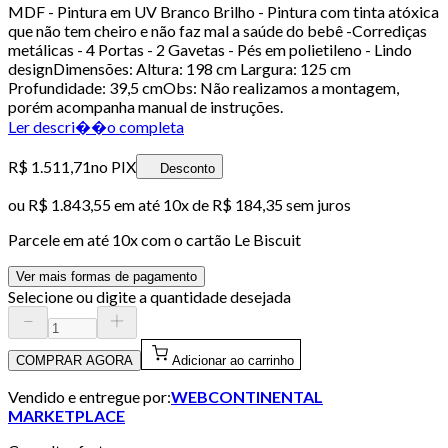
MDF - Pintura em UV Branco Brilho - Pintura com tinta atóxica
que não tem cheiro e não faz mal a saúde do bebê -Corrediças
metálicas - 4 Portas - 2 Gavetas - Pés em polietileno - Lindo
designDimensões: Altura: 198 cm Largura: 125 cm
Profundidade: 39,5 cmObs: Não realizamos a montagem,
porém acompanha manual de instruções.
Ler descri��o completa
R$ 1.511,71
no PIX
Desconto
ou
R$ 1.843,55
em até
10x de R$ 184,35 sem juros
Parcele em até
10
x com o cartão
Le Biscuit
Ver mais formas de pagamento
Selecione ou digite a quantidade desejada
COMPRAR AGORA
Adicionar ao carrinho
Vendido e entregue por:
WEBCONTINENTAL
MARKETPLACE