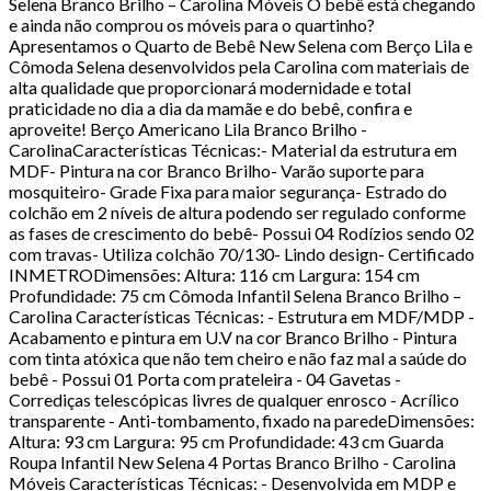
Selena Branco Brilho – Carolina Móveis O bebê está chegando
e ainda não comprou os móveis para o quartinho?
Apresentamos o Quarto de Bebê New Selena com Berço Lila e
Cômoda Selena desenvolvidos pela Carolina com materiais de
alta qualidade que proporcionará modernidade e total
praticidade no dia a dia da mamãe e do bebê, confira e
aproveite! Berço Americano Lila Branco Brilho -
CarolinaCaracterísticas Técnicas:- Material da estrutura em
MDF- Pintura na cor Branco Brilho- Varão suporte para
mosquiteiro- Grade Fixa para maior segurança- Estrado do
colchão em 2 níveis de altura podendo ser regulado conforme
as fases de crescimento do bebê- Possui 04 Rodízios sendo 02
com travas- Utiliza colchão 70/130- Lindo design- Certificado
INMETRODimensões: Altura: 116 cm Largura: 154 cm
Profundidade: 75 cm Cômoda Infantil Selena Branco Brilho –
Carolina Características Técnicas: - Estrutura em MDF/MDP -
Acabamento e pintura em U.V na cor Branco Brilho - Pintura
com tinta atóxica que não tem cheiro e não faz mal a saúde do
bebê - Possui 01 Porta com prateleira - 04 Gavetas -
Corrediças telescópicas livres de qualquer enrosco - Acrílico
transparente - Anti-tombamento, fixado na paredeDimensões:
Altura: 93 cm Largura: 95 cm Profundidade: 43 cm Guarda
Roupa Infantil New Selena 4 Portas Branco Brilho - Carolina
Móveis Características Técnicas: - Desenvolvida em MDP e