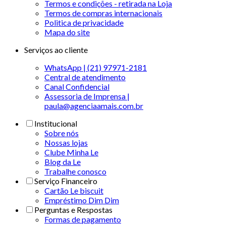
Termos e condições - retirada na Loja
Termos de compras internacionais
Politica de privacidade
Mapa do site
Serviços ao cliente
WhatsApp | (21) 97971-2181
Central de atendimento
Canal Confidencial
Assessoria de Imprensa |
paula@agenciaamais.com.br
Institucional
Sobre nós
Nossas lojas
Clube Minha Le
Blog da Le
Trabalhe conosco
Serviço Financeiro
Cartão Le biscuit
Empréstimo Dim Dim
Perguntas e Respostas
Formas de pagamento