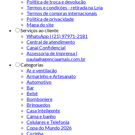
Política de troca e devolução
Termos e condições - retirada na Loja
Termos de compras internacionais
Politica de privacidade
Mapa do site
Serviços ao cliente
WhatsApp | (21) 97971-2181
Central de atendimento
Canal Confidencial
Assessoria de Imprensa |
paula@agenciaamais.com.br
Categorias
Ar e ventilação
Armarinho e Artesanato
Automotivo
Bar
Bebê
Bomboniere
Brinquedos
Casa Inteligente
Cama e banho
Celulares e Telefonia
Copa do Mundo 2026
Cozinha