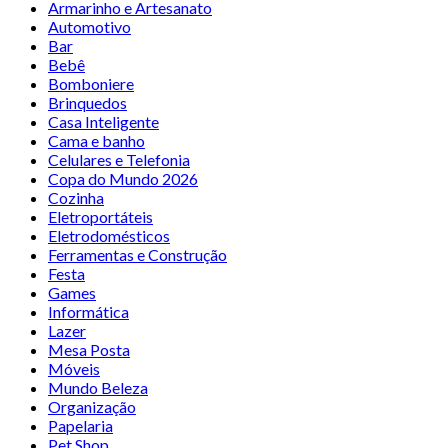
Armarinho e Artesanato
Automotivo
Bar
Bebê
Bomboniere
Brinquedos
Casa Inteligente
Cama e banho
Celulares e Telefonia
Copa do Mundo 2026
Cozinha
Eletroportáteis
Eletrodomésticos
Ferramentas e Construção
Festa
Games
Informática
Lazer
Mesa Posta
Móveis
Mundo Beleza
Organização
Papelaria
Pet Shop