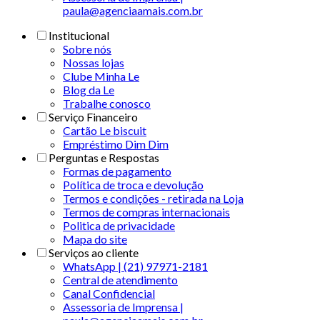
paula@agenciaamais.com.br
Institucional
Sobre nós
Nossas lojas
Clube Minha Le
Blog da Le
Trabalhe conosco
Serviço Financeiro
Cartão Le biscuit
Empréstimo Dim Dim
Perguntas e Respostas
Formas de pagamento
Política de troca e devolução
Termos e condições - retirada na Loja
Termos de compras internacionais
Politica de privacidade
Mapa do site
Serviços ao cliente
WhatsApp | (21) 97971-2181
Central de atendimento
Canal Confidencial
Assessoria de Imprensa |