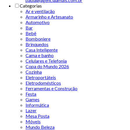
paula@agenciaamais.com.br
Categorias
Ar e ventilação
Armarinho e Artesanato
Automotivo
Bar
Bebê
Bomboniere
Brinquedos
Casa Inteligente
Cama e banho
Celulares e Telefonia
Copa do Mundo 2026
Cozinha
Eletroportáteis
Eletrodomésticos
Ferramentas e Construção
Festa
Games
Informática
Lazer
Mesa Posta
Móveis
Mundo Beleza