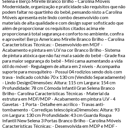
Selena e Berço Mirelle Branco Brilho – Carolina Móveis
Modernidade, organização e praticidade são requisitos que não
podem faltar no quartinho do bebê, pensando nisto a Carolina
Móveis apresenta este lindo combo desenvolvido com
materiais de alta qualidade e com design super sofisticado que
além de proporcionar os requisitos citados acima ele
proporcionará total segurança e conforto no ambiente, confira
e aproveite! Berço Americano Mirelle Branco Brilho – Carolina
Características Técnicas: - Desenvolvido em MDF -
Acabamento e pintura em U.V na cor Branco Brilho - Sistema
de pintura atóxica que não faz mal a saúde do bebê - Grade fixa
para maior segurança do bebê - Mini cama aumentando a vida
útil do móvel - Regulagem de altura em 2 níveis - Acompanha
suporte para mosquiteiro - Possui 04 rodízios sendo dois com
trava - Indicado colchão 70 x 130 cm (Vendido Separadamente)
- Lindo DesignDimensões: Altura: 115 cm Largura: 154 cm
Profundidade: 78 cm Cômoda Infantil Gran Selena Branco
Brilho– Carolina Características Técnicas - Material da
estrutura em MDF/MDP - Acabamento em pintura U.V - 4
Gavetas - 1 Porta - Detalhe em acrílico - Travas anti-
tombamento - Corrediças telescópicaDimensões: Altura: 93
cm Largura: 130 cm Profundidade: 43 cm Guarda Roupa
Infantil New Selena 3 Portas Branco Brilho - Carolina Móveis
Características Técnicas: - Desenvolvida em MDP e MDF -