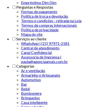
Empréstimo Dim Dim
Perguntas e Respostas
Formas de pagamento
Política de troca e devolução
Termos e condições - retirada na Loja
Termos de compras internacionais
Politica de privacidade
Mapa do site
Serviços ao cliente
WhatsApp | (21) 97971-2181
Central de atendimento
Canal Confidencial
Assessoria de Imprensa |
paula@agenciaamais.com.br
Categorias
Ar e ventilação
Armarinho e Artesanato
Automotivo
Bar
Bebê
Bomboniere
Brinquedos
Casa Inteligente
Cama e banho