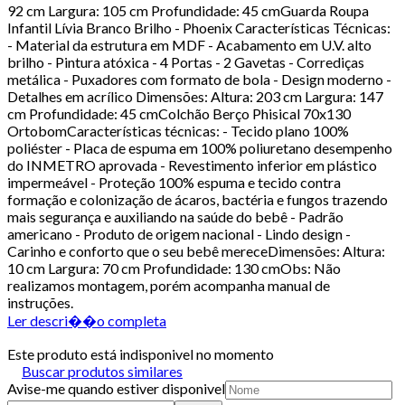
92 cm Largura: 105 cm Profundidade: 45 cmGuarda Roupa
Infantil Lívia Branco Brilho - Phoenix Características Técnicas:
- Material da estrutura em MDF - Acabamento em U.V. alto
brilho - Pintura atóxica - 4 Portas - 2 Gavetas - Corrediças
metálica - Puxadores com formato de bola - Design moderno -
Detalhes em acrílico Dimensões: Altura: 203 cm Largura: 147
cm Profundidade: 45 cmColchão Berço Phisical 70x130
OrtobomCaracterísticas técnicas: - Tecido plano 100%
poliéster - Placa de espuma em 100% poliuretano desempenho
do INMETRO aprovada - Revestimento inferior em plástico
impermeável - Proteção 100% espuma e tecido contra
formação e colonização de ácaros, bactéria e fungos trazendo
mais segurança e auxiliando na saúde do bebê - Padrão
americano - Produto de origem nacional - Lindo design -
Carinho e conforto que o seu bebê mereceDimensões: Altura:
10 cm Largura: 70 cm Profundidade: 130 cmObs: Não
realizamos montagem, porém acompanha manual de
instruções.
Ler descri��o completa
Este produto está indisponivel no momento
Buscar produtos similares
Avise-me quando estiver disponivel