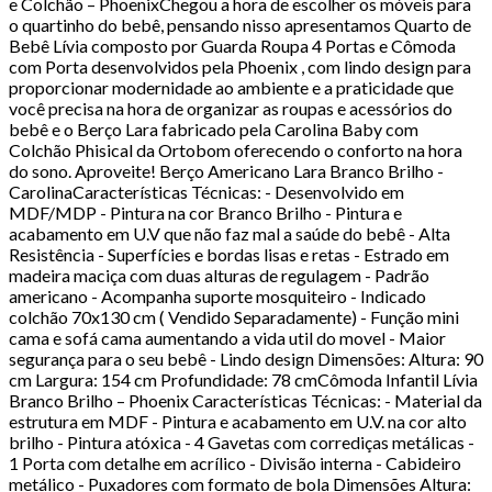
e Colchão – PhoenixChegou a hora de escolher os móveis para
o quartinho do bebê, pensando nisso apresentamos Quarto de
Bebê Lívia composto por Guarda Roupa 4 Portas e Cômoda
com Porta desenvolvidos pela Phoenix , com lindo design para
proporcionar modernidade ao ambiente e a praticidade que
você precisa na hora de organizar as roupas e acessórios do
bebê e o Berço Lara fabricado pela Carolina Baby com
Colchão Phisical da Ortobom oferecendo o conforto na hora
do sono. Aproveite! Berço Americano Lara Branco Brilho -
CarolinaCaracterísticas Técnicas: - Desenvolvido em
MDF/MDP - Pintura na cor Branco Brilho - Pintura e
acabamento em U.V que não faz mal a saúde do bebê - Alta
Resistência - Superfícies e bordas lisas e retas - Estrado em
madeira maciça com duas alturas de regulagem - Padrão
americano - Acompanha suporte mosquiteiro - Indicado
colchão 70x130 cm ( Vendido Separadamente) - Função mini
cama e sofá cama aumentando a vida util do movel - Maior
segurança para o seu bebê - Lindo design Dimensões: Altura: 90
cm Largura: 154 cm Profundidade: 78 cmCômoda Infantil Lívia
Branco Brilho – Phoenix Características Técnicas: - Material da
estrutura em MDF - Pintura e acabamento em U.V. na cor alto
brilho - Pintura atóxica - 4 Gavetas com corrediças metálicas -
1 Porta com detalhe em acrílico - Divisão interna - Cabideiro
metálico - Puxadores com formato de bola Dimensões Altura: