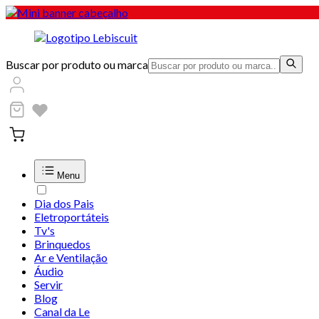
Buscar por produto ou marca
Menu
Dia dos Pais
Eletroportáteis
Tv's
Brinquedos
Ar e Ventilação
Áudio
Servir
Blog
Canal da Le