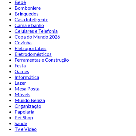
Bebê
Bomboniere
Brinquedos
Casa Inteligente
Cama e banho
Celulares e Telefonia
Copa do Mundo 2026
Cozinha
Eletroportáteis
Eletrodomésticos
Ferramentas e Construção
Festa
Games
Informática
Lazer
Mesa Posta
Móveis
Mundo Beleza
Organização
Papelaria
Pet Shop
Saúde
Tv e Vídeo