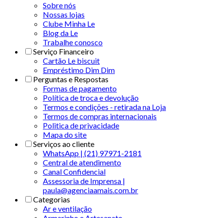
Sobre nós
Nossas lojas
Clube Minha Le
Blog da Le
Trabalhe conosco
Serviço Financeiro
Cartão Le biscuit
Empréstimo Dim Dim
Perguntas e Respostas
Formas de pagamento
Política de troca e devolução
Termos e condições - retirada na Loja
Termos de compras internacionais
Politica de privacidade
Mapa do site
Serviços ao cliente
WhatsApp | (21) 97971-2181
Central de atendimento
Canal Confidencial
Assessoria de Imprensa |
paula@agenciaamais.com.br
Categorias
Ar e ventilação
Armarinho e Artesanato