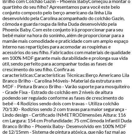
Brilho com Colchão Gazin – Phoenix BabyComeçou a montar o
quartinho do seu filho? Apresentamos para você este belo
conjunto composto pelo berço americano da linha Lila
desenvolvido pela Carolina acompanhado do colchão Gazin,
cômoda e guarda roupa da linha Duda desenvolvido pela
Phoenix Baby. Com este conjunto irá proporcionar para seu
bebê maior na hora do soninho, além de proporcionar para a
mamãe mais comodidade e praticidade com um amplo espaço
interno nas repartições para acomodar as roupinhas e
acessórios do seu filho. Fabricados com materiais de qualidade
em 100% MDF garante mais durabilidade e prolonga sua vida
útil, sendo perfeito para acompanhar todas as fases de
crescimento do seu filho. Confira as
características:Características Técnicas:Berço Americano Lila
Branco Brilho - Carolina Móveis- Material da estrutura em
MDF - Pintura Branco Brilho - Varão suporte para mosquiteiro
- Grade Fixa - Estrado do colchão em 2 níveis de altura
podendo ser regulado conforme as fases de crescimento do
bebê - 4 Rodízios sendo dois com travas - Utiliza colchão
70/130 - Rodízios sendo 2 com travas para maior segurança -
Lindo design - Certificado INMETRODimensões Altura: 116
cm Largura: 154 cm Profundidade: 75 cmCômoda Infantil Duda
Branco Brilho – Phoenix Baby- Desenvolvido em 100% MDF
de 12/15mm - Sistema de pintura atóxica, que não faz mal ao