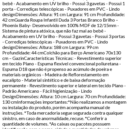
bebê - Acabamento em UV brilho - Possui 3 gavetas - Possui 1
porta - Corrediças telescópicas - Puxadores em PVC - Lindo
designDimensões: Altura: 91 cm Largura: 91 cm Profundidade:
42 cmGuarda Roupa Infantil Duda 3 Portas Branco Brilho –
Phoenix Baby- Desenvolvido em 100% MDF de 12/15mm -
Sistema de pintura atóxica, que não faz mal ao bebê -
Acabamento em UV brilho - Possui 3 gavetas - Possui 3 portas
- Corrediças telescópicas - Puxadores em PVC - Lindo
designDimensões: Altura: 188 cm Largura: 99 cm
Profundidade: 44 cmColchão para Berço Americano 70x130
cm – GazinCaracterísticas Técnicas: - Revestimento superior
em tecido Plano - Espuma flexível convencional poliuretana -
Espuma D18 que não é propenso ao acúmulo de poeira e
materiais orgânicos - Madeira de Reflorestamento em
eucalipto - Material sintético e de baixa deformação
permanente - Revestimento superior e lateral em tecido Plano -
Padrão Americano - Fácil higienização - Lindo
DesignDimensões: Altura: 10 cm Largura: 70 cm Profundidade:
130 cmInformações importantes:*Não realizamos a montagem
ou instalação do produto, porém acompanha manual de
instruções. *Toda mercadoria segue segurada contra qualquer
sinistro, em caso de anormalidade, recuse. *Conferir a
quantidade de volumes. *As caixas ou pacotes possuem