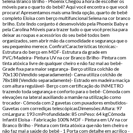
Selena Branco Brilho - Phoenix Chegou a hora de escolher os
móveis para o quarto do bebê? Aqui você encontra o que você
procura! Apresentamos mais uma linda opção, quarto de bebê
completo Eloisa com berço multifuncional Selena na cor branco
brilho. Este lindo conjunto é desenvolvido pela Phoenix Baby e
pela Carolina Móveis para trazer tudo o que você precisa para
deixar as roupas e acessórios do seu bebê todos bem
organizados, sem abrir mão da comodidade e segurança que o
seu pequenino merece. Confira!Características técnicas:-
Estrutura do berço em MDF- Estrutura da grade em
PVC/Madeira- Pintura UV na cor Branco Brilho- Pintura com
tinta atóxica livre de qualquer cheiro e não faz mal ao bebê-
Grade fixa para maior segurança- Berço utiliza colchão de
70x130 (Vendido separadamente)- Cama utiliza colchão de
78x188 (Vendido separadamente)- Estrado em madeira maciça
com altura regulável- Berço com certificação do INMETRO
trazendo toda segurança e conforto para o bebê- Cômoda com
elevações na lateral auxiliando a mamãe na utilização como
trocador- Cômoda com 2 gavetas com puxadores embutidos-
Gavetas com corrediças telescópicasDimensões:Altura: 97
cmLargura: 193 cmProfundidade: 85 cmPeso: 64 kgCômoda
Infantil Eloisa - Fabricação 100% MDF - Pintura em UV na cor
Branco Brilho - Pintura com tinta atóxica que não tem cheiro e
não faz mal a saúde do bebê - 1 Porta com detalhe em acrílico -