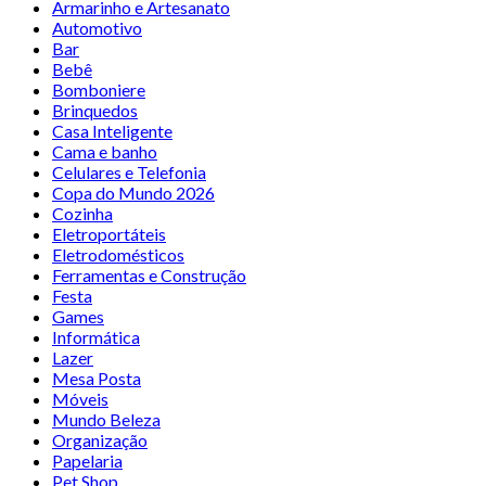
Armarinho e Artesanato
Automotivo
Bar
Bebê
Bomboniere
Brinquedos
Casa Inteligente
Cama e banho
Celulares e Telefonia
Copa do Mundo 2026
Cozinha
Eletroportáteis
Eletrodomésticos
Ferramentas e Construção
Festa
Games
Informática
Lazer
Mesa Posta
Móveis
Mundo Beleza
Organização
Papelaria
Pet Shop