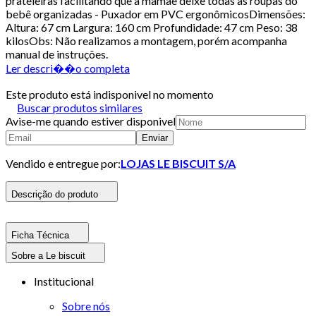
prateleiras facilitando que a mamãe deixe todas as roupas do
bebê organizadas - Puxador em PVC ergonômicosDimensões:
Altura: 67 cm Largura: 160 cm Profundidade: 47 cm Peso: 38
kilosObs: Não realizamos a montagem, porém acompanha
manual de instruções.
Ler descri��o completa
Este produto está indisponivel no momento
Buscar produtos similares
Avise-me quando estiver disponivel
Enviar
Vendido e entregue por:
LOJAS LE BISCUIT S/A
Descrição do produto
Ficha Técnica
Sobre a Le biscuit
Institucional
Sobre nós