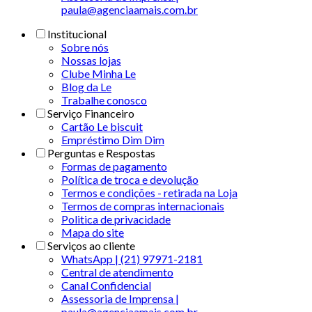
paula@agenciaamais.com.br
Institucional
Sobre nós
Nossas lojas
Clube Minha Le
Blog da Le
Trabalhe conosco
Serviço Financeiro
Cartão Le biscuit
Empréstimo Dim Dim
Perguntas e Respostas
Formas de pagamento
Política de troca e devolução
Termos e condições - retirada na Loja
Termos de compras internacionais
Politica de privacidade
Mapa do site
Serviços ao cliente
WhatsApp | (21) 97971-2181
Central de atendimento
Canal Confidencial
Assessoria de Imprensa |
paula@agenciaamais.com.br