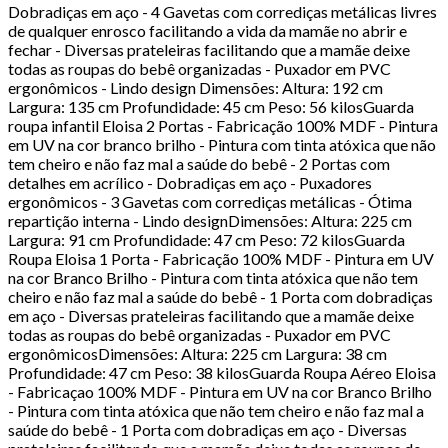
Dobradiças em aço - 4 Gavetas com corrediças metálicas livres
de qualquer enrosco facilitando a vida da mamãe no abrir e
fechar - Diversas prateleiras facilitando que a mamãe deixe
todas as roupas do bebê organizadas - Puxador em PVC
ergonômicos - Lindo design Dimensões: Altura: 192 cm
Largura: 135 cm Profundidade: 45 cm Peso: 56 kilosGuarda
roupa infantil Eloisa 2 Portas - Fabricação 100% MDF - Pintura
em UV na cor branco brilho - Pintura com tinta atóxica que não
tem cheiro e não faz mal a saúde do bebê - 2 Portas com
detalhes em acrílico - Dobradiças em aço - Puxadores
ergonômicos - 3 Gavetas com corrediças metálicas - Ótima
repartição interna - Lindo designDimensões: Altura: 225 cm
Largura: 91 cm Profundidade: 47 cm Peso: 72 kilosGuarda
Roupa Eloisa 1 Porta - Fabricação 100% MDF - Pintura em UV
na cor Branco Brilho - Pintura com tinta atóxica que não tem
cheiro e não faz mal a saúde do bebê - 1 Porta com dobradiças
em aço - Diversas prateleiras facilitando que a mamãe deixe
todas as roupas do bebê organizadas - Puxador em PVC
ergonômicosDimensões: Altura: 225 cm Largura: 38 cm
Profundidade: 47 cm Peso: 38 kilosGuarda Roupa Aéreo Eloisa
- Fabricaçao 100% MDF - Pintura em UV na cor Branco Brilho
- Pintura com tinta atóxica que não tem cheiro e não faz mal a
saúde do bebê - 1 Porta com dobradiças em aço - Diversas