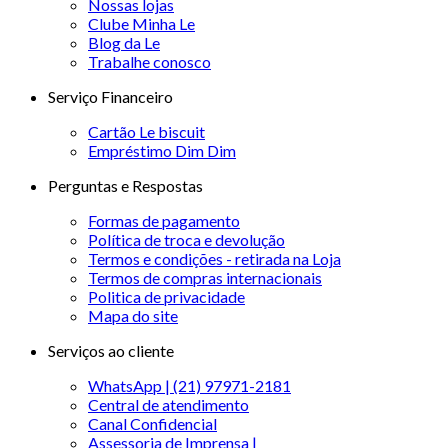
Nossas lojas
Clube Minha Le
Blog da Le
Trabalhe conosco
Serviço Financeiro
Cartão Le biscuit
Empréstimo Dim Dim
Perguntas e Respostas
Formas de pagamento
Política de troca e devolução
Termos e condições - retirada na Loja
Termos de compras internacionais
Politica de privacidade
Mapa do site
Serviços ao cliente
WhatsApp | (21) 97971-2181
Central de atendimento
Canal Confidencial
Assessoria de Imprensa |