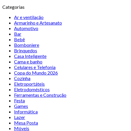
Categorias
Ar e ventilação
Armarinho e Artesanato
Automotivo
Bar
Bebê
Bomboniere
Brinquedos
Casa Inteligente
Cama e banho
Celulares e Telefonia
Copa do Mundo 2026
Cozinha
Eletroportáteis
Eletrodomésticos
Ferramentas e Construção
Festa
Games
Informática
Lazer
Mesa Posta
Móveis