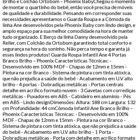
Brilho e Colchão Ortobom – Phoenix BabyChegou o momento
de montar o quartinho do bebê, então você precisa de móveis
de qualidade e durabilidade. Pensando em corresponder suas
necessidades apresentamos o Guarda Roupa e a Cômoda da
linha Ane desenvolvidos pela Phoenix Baby com lindo design, e
amplo espaço para sua melhor comodidade na hora de manter
tudo organizado. E Berço da linha Danny desenvolvido pela
Reller, com Colchão da Ortobom garantindo total conforto e
segurança na hora do soninho. Não perca tempo e garanta já
esses lindos produtos! Guarda Roupa Infantil Ane 4 Portas
Branco Brilho – Phoenix Características Técnicas: -
Desenvolvido em 100% MDF - Chapas de 12mm e 15mm -
Pintura na cor Branco - Sistema de pintura com tinta atóxica,
que não prejudica a saúde do bebê - Acabamento em U.V alto
brilho - 4 portas - Dobradiças metálicas - Portas centrais
detalhe em acrílico formato nuvem - 3 Gavetas com corrediças
metálicas - Puxadores em ABS - Cabideiro em alumínio - Pés
em ABS - Lindo designDimensões: Altura: 188 cm Largura: 132
cm Profundidade: 44 cmCômoda Infantil Ane Branco Brilho –
Phoenix Características Técnicas: - Desenvolvido em 100%
MDF - Chapas de 12mm e 15mm - Pintura na cor Branco -
Sistema de pintura com tinta atóxica, que não prejudica a saúde
do bebê - Acabamento em U.V alto brilho - 1 Porta -
Dobradiças metálicas - Porta com detalhe em acrílico formato