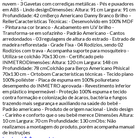
nuvem - 3 Gavetas com corrediças metálicas - Pés e puxadores
em ABS - Lindo designDimensões: Altura: 91 cm Largura: 91 cm
Profundidade: 42 cmBerço Americano Danny Branco Brilho –
RellerCaracterísticas Técnicas: - Desenvolvido em 100% MDF
- Pintura na cor branco - Acabamento em U.V brilho -
Transforma-se em sofazinho - Padrão Americano - Cantos
arredondados - 03 regulagens de altura do estrado - Estrado de
madeira reflorestada - Grade Fixa - 04 Rodízios, sendo 02
Rodízios com trava - Acompanha suporte para mosquiteiro -
Utiliza-se colchão 70x130 cm - Certificado pelo
INMETRODimensões: Altura: 120 cm Largura: 148 cm
Profundidade: 78 cmColchão para Berço Americano Phisical
70x130 cm – Ortobom Características técnicas - Tecido plano
100% poliéster - Placa de espuma em 100% poliuretano
desempenho do INMETRO aprovada - Revestimento inferior
em plástico impermeável - Proteção 100% espuma e tecido
contra formação e colonização de ácaros, bactéria e fungos
trazendo mais segurança e auxiliando na saúde do bebê -
Padrão americano - Produto de origem nacional - Lindo design
- Carinho e conforto que o seu bebê merece Dimensões Altura:
10 cm Largura: 70 cm Profundidade: 130 cmObs: Não
realizamos a montagem do produto, porém acompanha manual
de instruções