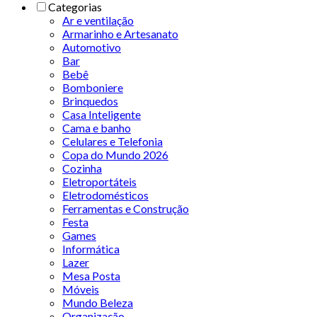
Categorias
Ar e ventilação
Armarinho e Artesanato
Automotivo
Bar
Bebê
Bomboniere
Brinquedos
Casa Inteligente
Cama e banho
Celulares e Telefonia
Copa do Mundo 2026
Cozinha
Eletroportáteis
Eletrodomésticos
Ferramentas e Construção
Festa
Games
Informática
Lazer
Mesa Posta
Móveis
Mundo Beleza
Organização