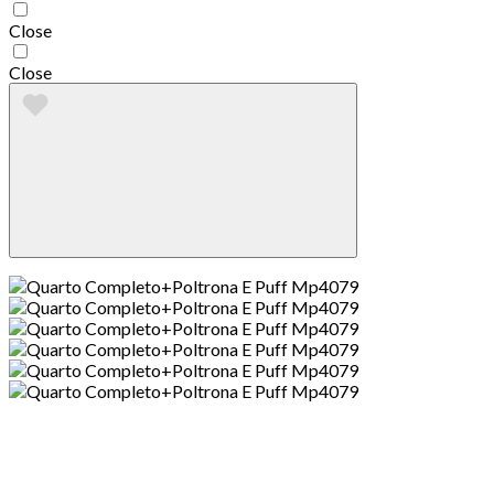
Close
Close