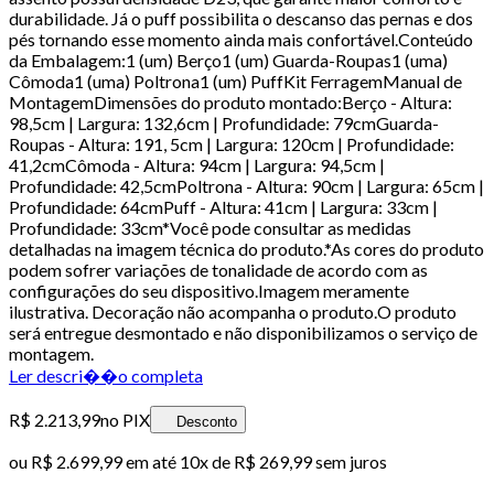
durabilidade. Já o puff possibilita o descanso das pernas e dos
pés tornando esse momento ainda mais confortável.Conteúdo
da Embalagem:1 (um) Berço1 (um) Guarda-Roupas1 (uma)
Cômoda1 (uma) Poltrona1 (um) PuffKit FerragemManual de
MontagemDimensões do produto montado:Berço - Altura:
98,5cm | Largura: 132,6cm | Profundidade: 79cmGuarda-
Roupas - Altura: 191, 5cm | Largura: 120cm | Profundidade:
41,2cmCômoda - Altura: 94cm | Largura: 94,5cm |
Profundidade: 42,5cmPoltrona - Altura: 90cm | Largura: 65cm |
Profundidade: 64cmPuff - Altura: 41cm | Largura: 33cm |
Profundidade: 33cm*Você pode consultar as medidas
detalhadas na imagem técnica do produto.*As cores do produto
podem sofrer variações de tonalidade de acordo com as
configurações do seu dispositivo.Imagem meramente
ilustrativa. Decoração não acompanha o produto.O produto
será entregue desmontado e não disponibilizamos o serviço de
montagem.
Ler descri��o completa
R$ 2.213,99
no PIX
Desconto
ou
R$ 2.699,99
em até
10x de R$ 269,99 sem juros