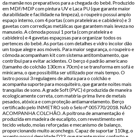
da mamãe nos preparativos para a chegada do bebê. Produzido
em MDF/MDP com pintura UV e Laca PU (que garante maior
durabilidade e facilidade na limpeza), o roupeiro possui amplo
espaço interno, com 4 portas (com prateleiras e cabideiro) e 3
gavetas com corrediças metálicas que garantem mais leveza no
manuseio. A cômoda possui 1 porta (com prateleira e
cabideiro) e 4 gavetas espaçosas para organizar todos os
pertences do bebê. As portas com detalhes e vidro incolor dão
um toque alegre aos móveis. Para maior segurança, o roupeiro e
cômoda acompanham kit com sistema antitombamento, que
contribui para evitar acidentes. O berço é padrão americano
(tamanho do colchão 130cm x 70cm) e se transforma em sofá e
minicama, o que possibilita ser utilizado por mais tempo. O
lastro possui 3 regulagens de altura para o colchão e
acompanha suporte para mosquiteiro, que garante noites mais
tranquilas de sono. A grade Soft (PVC) é produzida de maneira
ecologicamente correta, com matéria-prima livre de metais
pesados, atóxica e com proteção antiamarelamento. Berço
certificado pelo INMETRO sob o Selo n° 005770/2018. NÃO
ACOMPANHA COLCHÃO. A poltrona de amamentação é
produzida em madeira de eucalipto, com revestimento em
tecido veludo, molas reforçadas e mecanismo de balanço,
proporcionando muito aconchego. Capaz de suportar 110kg, o
assento possui densidade D23, que garante maior conforto e