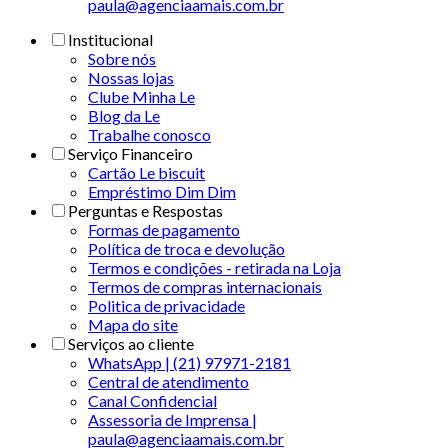
paula@agenciaamais.com.br
Institucional
Sobre nós
Nossas lojas
Clube Minha Le
Blog da Le
Trabalhe conosco
Serviço Financeiro
Cartão Le biscuit
Empréstimo Dim Dim
Perguntas e Respostas
Formas de pagamento
Política de troca e devolução
Termos e condições - retirada na Loja
Termos de compras internacionais
Politica de privacidade
Mapa do site
Serviços ao cliente
WhatsApp | (21) 97971-2181
Central de atendimento
Canal Confidencial
Assessoria de Imprensa |
paula@agenciaamais.com.br