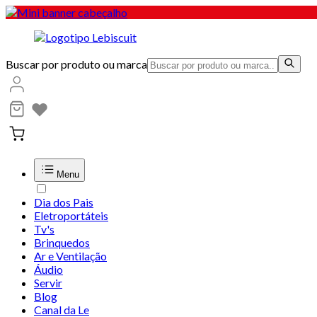
Buscar por produto ou marca
Menu
Dia dos Pais
Eletroportáteis
Tv's
Brinquedos
Ar e Ventilação
Áudio
Servir
Blog
Canal da Le