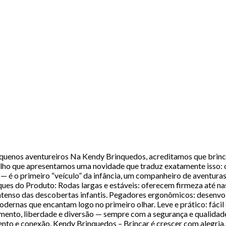
quenos aventureiros Na Kendy Brinquedos, acreditamos que brinca
gulho que apresentamos uma novidade que traduz exatamente isso: 
 — é o primeiro “veículo” da infância, um companheiro de aventuras
ques do Produto: Rodas largas e estáveis: oferecem firmeza até na
 intenso das descobertas infantis. Pegadores ergonômicos: desenvo
dernas que encantam logo no primeiro olhar. Leve e prático: fácil 
mento, liberdade e diversão — sempre com a segurança e qualidade
nto e conexão. Kendy Brinquedos – Brincar é crescer com alegria.