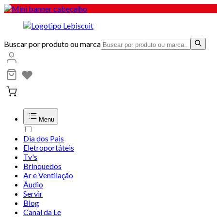
Buscar por produto ou marca
Menu
Dia dos Pais
Eletroportáteis
Tv's
Brinquedos
Ar e Ventilação
Áudio
Servir
Blog
Canal da Le