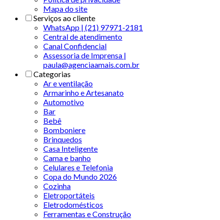
Mapa do site
Serviços ao cliente
WhatsApp | (21) 97971-2181
Central de atendimento
Canal Confidencial
Assessoria de Imprensa |
paula@agenciaamais.com.br
Categorias
Ar e ventilação
Armarinho e Artesanato
Automotivo
Bar
Bebê
Bomboniere
Brinquedos
Casa Inteligente
Cama e banho
Celulares e Telefonia
Copa do Mundo 2026
Cozinha
Eletroportáteis
Eletrodomésticos
Ferramentas e Construção