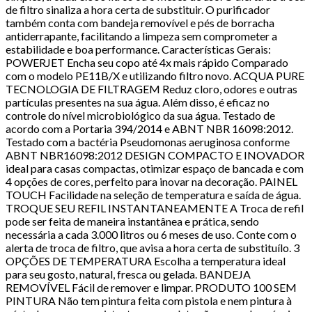
de filtro sinaliza a hora certa de substituir. O purificador
também conta com bandeja removível e pés de borracha
antiderrapante, facilitando a limpeza sem comprometer a
estabilidade e boa performance. Características Gerais:
POWERJET Encha seu copo até 4x mais rápido Comparado
com o modelo PE11B/X e utilizando filtro novo. ACQUA PURE
TECNOLOGIA DE FILTRAGEM Reduz cloro, odores e outras
partículas presentes na sua água. Além disso, é eficaz no
controle do nível microbiológico da sua água. Testado de
acordo com a Portaria 394/2014 e ABNT NBR 16098:2012.
Testado com a bactéria Pseudomonas aeruginosa conforme
ABNT NBR16098:2012 DESIGN COMPACTO E INOVADOR
ideal para casas compactas, otimizar espaço de bancada e com
4 opções de cores, perfeito para inovar na decoração. PAINEL
TOUCH Facilidade na seleção de temperatura e saída de água.
TROQUE SEU REFIL INSTANTANEAMENTE A Troca de refil
pode ser feita de maneira instantânea e prática, sendo
necessária a cada 3.000 litros ou 6 meses de uso. Conte com o
alerta de troca de filtro, que avisa a hora certa de substituílo. 3
OPÇÕES DE TEMPERATURA Escolha a temperatura ideal
para seu gosto, natural, fresca ou gelada. BANDEJA
REMOVÍVEL Fácil de remover e limpar. PRODUTO 100 SEM
PINTURA Não tem pintura feita com pistola e nem pintura à