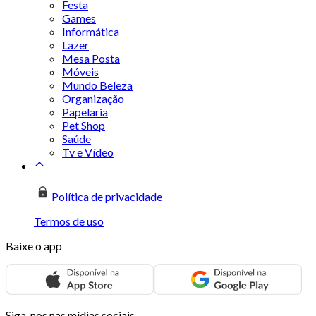
Festa
Games
Informática
Lazer
Mesa Posta
Móveis
Mundo Beleza
Organização
Papelaria
Pet Shop
Saúde
Tv e Vídeo
Política de privacidade
Termos de uso
Baixe o app
Siga-nos nas mídias sociais