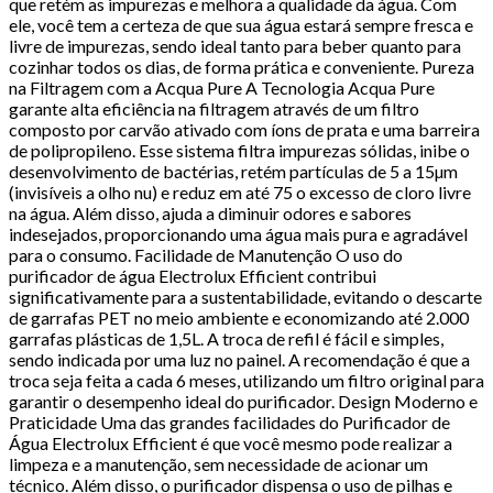
que retém as impurezas e melhora a qualidade da água. Com
ele, você tem a certeza de que sua água estará sempre fresca e
livre de impurezas, sendo ideal tanto para beber quanto para
cozinhar todos os dias, de forma prática e conveniente. Pureza
na Filtragem com a Acqua Pure A Tecnologia Acqua Pure
garante alta eficiência na filtragem através de um filtro
composto por carvão ativado com íons de prata e uma barreira
de polipropileno. Esse sistema filtra impurezas sólidas, inibe o
desenvolvimento de bactérias, retém partículas de 5 a 15µm
(invisíveis a olho nu) e reduz em até 75 o excesso de cloro livre
na água. Além disso, ajuda a diminuir odores e sabores
indesejados, proporcionando uma água mais pura e agradável
para o consumo. Facilidade de Manutenção O uso do
purificador de água Electrolux Efficient contribui
significativamente para a sustentabilidade, evitando o descarte
de garrafas PET no meio ambiente e economizando até 2.000
garrafas plásticas de 1,5L. A troca de refil é fácil e simples,
sendo indicada por uma luz no painel. A recomendação é que a
troca seja feita a cada 6 meses, utilizando um filtro original para
garantir o desempenho ideal do purificador. Design Moderno e
Praticidade Uma das grandes facilidades do Purificador de
Água Electrolux Efficient é que você mesmo pode realizar a
limpeza e a manutenção, sem necessidade de acionar um
técnico. Além disso, o purificador dispensa o uso de pilhas e