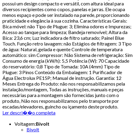
possui um design compacto e versátil, com altura ideal para
diversos recipientes como copos, panelas e jarras. Ele ocupa
menos espaço e pode ser instalado na parede, proporcionando
praticidade e elegância à sua cozinha. Características Gerais:
Bica móvel: não Tipo de Plugue: 3; Elimina odores e Impurezas;
Acesso ao tanque para limpeza; Bandeja removível; Altura da
Bica: 23,6 cm; Luz indicadora de filtro saturado; Painel Blue
Touch. Função retro lavagem: não Estágios de filtragem: 3 Tipo
de água: Natural, gelada e quente Controle de temperatura
automático: sim Compressor: Não Sistema de refrigeração: Sim
Consumo de energia (kW/h): 5,5 Potência (W): 70 Capacidade
do reservatório: 0,8 Tipo de Tomada: 10A (4mm) Tipo de
Plugue: 3 Pinos Conteúdo da Embalagem: 1 Purificador de
Água Electrolux PE15P; Manual de instrução. Garantia: 12
Meses Entrega do Produto: não nos responsabilizamos pela
instalação/montagem, Todas as instruções, manuais e peças
necessárias para a montagem são fornecidas junto com o
produto, Não nos responsabilizamos pelo transporte por
escadas/elevadores, guincho ou içamento deste produto.
Ler descri��o completa
Voltagem
:
Bivolt
Bivolt