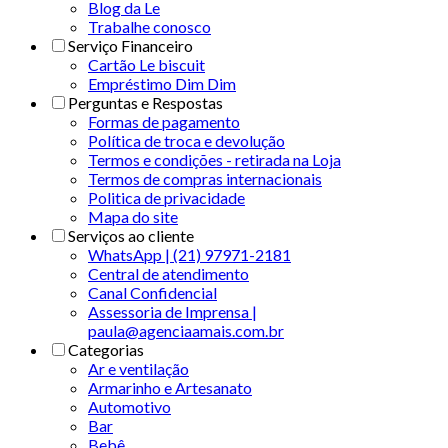
Blog da Le
Trabalhe conosco
Serviço Financeiro
Cartão Le biscuit
Empréstimo Dim Dim
Perguntas e Respostas
Formas de pagamento
Política de troca e devolução
Termos e condições - retirada na Loja
Termos de compras internacionais
Politica de privacidade
Mapa do site
Serviços ao cliente
WhatsApp | (21) 97971-2181
Central de atendimento
Canal Confidencial
Assessoria de Imprensa |
paula@agenciaamais.com.br
Categorias
Ar e ventilação
Armarinho e Artesanato
Automotivo
Bar
Bebê