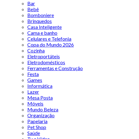
Bar
Bebê
Bomboniere
Brinquedos
Casa Inteligente
Cama e banho
Celulares e Telefonia
Copa do Mundo 2026
Cozinha
Eletroportáteis
Eletrodomésticos
Ferramentas e Construção
Festa
Games
Informática
Lazer
Mesa Posta
Móveis
Mundo Beleza
Organização
Papelaria
Pet Shop
Saúde
Tv e Vídeo