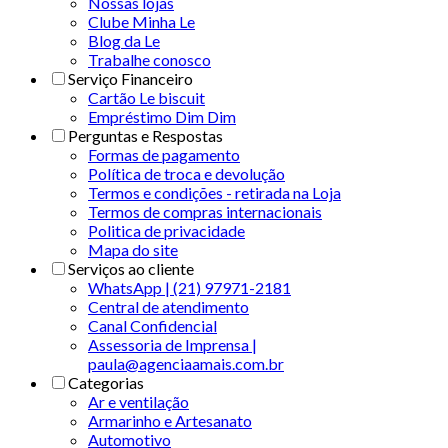
Nossas lojas
Clube Minha Le
Blog da Le
Trabalhe conosco
Serviço Financeiro
Cartão Le biscuit
Empréstimo Dim Dim
Perguntas e Respostas
Formas de pagamento
Política de troca e devolução
Termos e condições - retirada na Loja
Termos de compras internacionais
Politica de privacidade
Mapa do site
Serviços ao cliente
WhatsApp | (21) 97971-2181
Central de atendimento
Canal Confidencial
Assessoria de Imprensa |
paula@agenciaamais.com.br
Categorias
Ar e ventilação
Armarinho e Artesanato
Automotivo