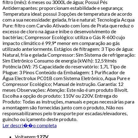
filtro (mês): 6 meses ou 3000L de água; Possui Pés
Antiderrapantes: proporcionam estabilidade e segurança;
Temperatura ideal: possui 3 opções de temperatura de acordo
com a sua necessidade: gelada, fria e natural; Tecnologia Acqua
Pure: filtro com Carvão Ativado com Íons de Prata que reduz o
excesso de cloro na água e inibe o desenvolvimento de
bactérias; Compressor Ecológico: utiliza o Gás R-600 cujo
impacto climático é 99,9* menor em comparação ao gás
utilizado anteriormente. Estágios de filtragem: 3 Tipo de água:
Natural, fria e gelada Compressor: Sim Sistema de refrigeração:
Sim Eletrônico Consumo de energia (kW/h): 12,59/mês
Potência (W): 75 Capacidade do reservatório: 1,7L Tipo de
Plugue: 3 Pinos Conteúdo da Embalagem: 1 Purificador de
Água Electrolux PC01B com Sistema Eletrônico, Aqua Pure e
Compressor Ecológico; Manual de instrução. Garantia: 12
meses Observações: Atenção: Este não é um produto Bivolt.
Escolha a opção do produto: 110V ou 220V. Entrega do
Produto: Todas as instruções, manuais e peças necessárias para
a montagem são fornecidas junto com o produto, Não nos
responsabilizamos pelo transporte por escadas/elevadores,
guincho ou içamento deste produto.
Ler descri��o completa
Voltagem
:
127V