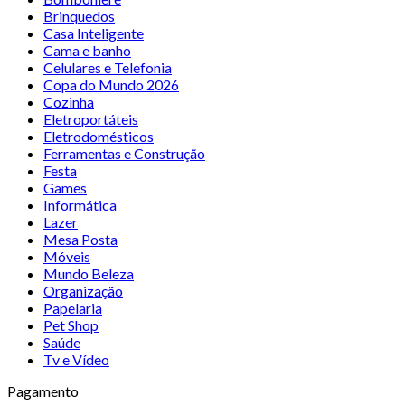
Brinquedos
Casa Inteligente
Cama e banho
Celulares e Telefonia
Copa do Mundo 2026
Cozinha
Eletroportáteis
Eletrodomésticos
Ferramentas e Construção
Festa
Games
Informática
Lazer
Mesa Posta
Móveis
Mundo Beleza
Organização
Papelaria
Pet Shop
Saúde
Tv e Vídeo
Pagamento