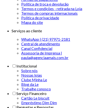
Política de troca e devolução
Termos e condições - retirada na Loja
Termos de compras internacionais
Politica de privacidade
Mapa do site
Serviços ao cliente
WhatsApp | (21) 97971-2181
Central de atendimento
Canal Confidencial
Assessoria de Imprensa |
paula@agenciaamais.com.br
Institucional
Sobre nós
Nossas lojas
Clube Minha Le
Blog da Le
Trabalhe conosco
Serviço Financeiro
Cartão Le biscuit
Empréstimo Dim Dim
Perguntas e Respostas