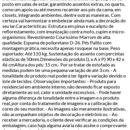
posto em salas de estar, garantindo assentos extras, no quarto,
como um apoio ou até mesmo recamier aos pés da cama, em
closets, integrando ambientes, dentre outras maneiras. Com
certeza vai harmonizar e embelezar ainda mais a decoração do
seu lar.Características: Estrutura em pinus e eucalipto de
reflorestamento, com imunização contra mofo, cupim e micro-
organismos. Revestimento Couríssimo Marrom de alta
qualidade. Espuma de poliuretano D-26. Pés Palito com
montagem prática, necessita apenas rosquear na base. Peso
suportado: Até 110 kg. Sustentação do assento com percintas
elásticas de 50mm.Dimensões do produto (L x A x P) 90 x 42 x
46 cmAltura dos pés: 15 cm.- Por se tratar de estofado as
medidas podem ter uma pequena variação de até 3 cm. - A
tonalidade do produto real poderá ter ligeira variação devido o
lote de tecidos. Observações importantes: - Produto para
residencial em ambiente interno, não devendo ficar exposto
diretamente ao sol, calor e umidade excessivos. - Pode haver
alguma diferença de tonalidade entre a imagem e o produto
real, por conta do tratamento de imagens e a calibração de
cores do seu monitor. - As imagens são meramente ilustrativas,
não acompanham objetos de decoração e eletrônicos. - Ao
receber a mercadoria, o cliente deve verificar as condições da
embalagem, caso haja alguma avaria não assine o comprovante