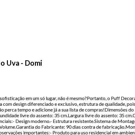
do Uva - Domi
sofisticação em um só lugar, não é mesmo?Portanto, o Puff Decora
 com design diferenciado e exclusivo, estrutura de qualidade, po
 Não perca tempo e adicione já a sua lista de compras!Dimensões d
ndidade livre do assento: 35 cm.Largura livre do assento: 35 cm
ciais:- Design moderno.- Estrutura resistente.Sistema de Mont
lume.Garantia do Fabricante: 90 dias contra de fabricação.Mo
rvações importantes:- Produto para uso residencial em ambiente 