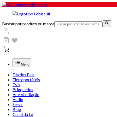
Buscar por produto ou marca
Menu
Dia dos Pais
Eletroportáteis
Tv's
Brinquedos
Ar e Ventilação
Áudio
Servir
Blog
Canal da Le