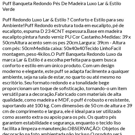
Puff Banqueta Redondo Pés De Madeira Luxo Lar & Estilo
Verde
Puff Redondo Luxo Lar & Estilo ? Conforto e Estilo para seu
Ambiente!Puff Redondo estrutura toda em eucalipto, pé de
eucalipto, espuma D 23 4CNT espessura.Base em madeira
eucalipto pintura fundo verniz PU Cor Castanho.Medidas: 39 x
50cmAltura acento sem os pes 20cm.Largura: 39cm - Altura
com pés: 50cmMedida caixa: 50x40x40Tecido LinhoFacil
montagem, peso 4kilos.O Puff Banqueta Redondo Luxo da
marca Lar & Estilo é a escolha perfeita para quem busca
conforto e estilo em um único produto. Com um design
moderno e elegante, este puff se adapta facilmente a qualquer
ambiente, seja na sala de estar, no quarto ou até mesmo no
escritório. Seu formato redondo e a tonalidade bege
proporcionam um toque de sofisticação, tornando-o um item
versátil para a decoração.Fabricado com materiais de alta
qualidade, como madeira e MDF, o puff é robusto e resistente,
suportando até 100 kg. Com dimensões de 50 cm de altura e 39
cm de comprimento e largura, ele é ideal para ser utilizado
como assento extra ou apoio para os pés. Os quatro pés
garantem estabilidade e segurança, enquanto o tecido liso
facilita a limpeza e manutenção.OBSERVAÇÃO: Objetos de
decoração na foto ambientada não Incluso.O produto será