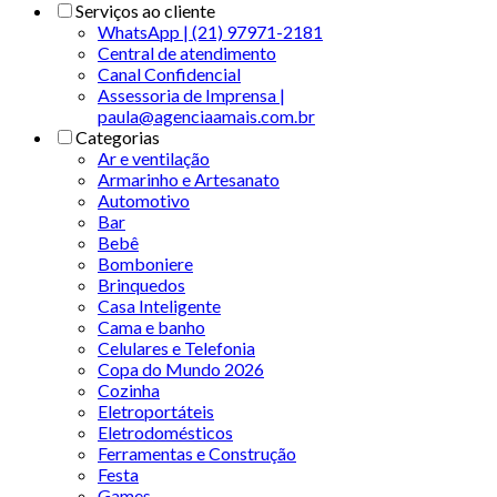
Serviços ao cliente
WhatsApp | (21) 97971-2181
Central de atendimento
Canal Confidencial
Assessoria de Imprensa |
paula@agenciaamais.com.br
Categorias
Ar e ventilação
Armarinho e Artesanato
Automotivo
Bar
Bebê
Bomboniere
Brinquedos
Casa Inteligente
Cama e banho
Celulares e Telefonia
Copa do Mundo 2026
Cozinha
Eletroportáteis
Eletrodomésticos
Ferramentas e Construção
Festa
Games