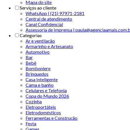
Mapa do site
Serviços ao cliente
WhatsApp | (21) 97971-2181
Central de atendimento
Canal Confidencial
Assessoria de Imprensa | paula@agenciaamais.com.
Categorias
Ar e ventilação
Armarinho e Artesanato
Automotivo
Bar
Bebê
Bomboniere
Brinquedos
Casa Inteligente
Cama e banho
Celulares e Telefonia
Copa do Mundo 2026
Cozinha
Eletroportáteis
Eletrodomésticos
Ferramentas e Construção
Festa
Games