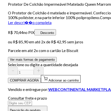
Protetor De Colchão Impermeável Matelado Queen Marrom 
O Protetor de Colchão é matelado e impermeável. Confecciona
100% poliéster, e na parte inferior 100% polipropileno.Com
Ler descri��o completa
R$ 70,44
no PIX
Desconto
ou
R$ 85,90
em até
2x de R$ 42,95 sem juros
Parcele em até
2
x com o cartão
Le Biscuit
Ver mais formas de pagamento
Selecione ou digite a quantidade desejada
COMPRAR AGORA
Adicionar ao carrinho
Vendido e entregue por:
WEBCONTINENTAL MARKETPLA
Consultar frete e prazo
Descrição do produto