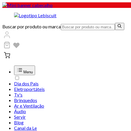
Buscar por produto ou marca
Menu
Dia dos Pais
Eletroportáteis
Tv's
Brinquedos
Ar e Ventilação
Áudio
Servir
Blog
Canal da Le