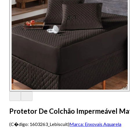
Protetor De Colchão Impermeável M
(C�digo:
1603263_Lebiscuit
)
Marca:
Enxovais Aquarela