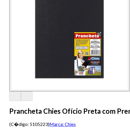
Prancheta Chies Ofício Preta com Pr
(C�digo:
5105223
)
Marca:
Chies