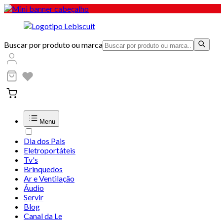
Buscar por produto ou marca
Menu
Dia dos Pais
Eletroportáteis
Tv's
Brinquedos
Ar e Ventilação
Áudio
Servir
Blog
Canal da Le