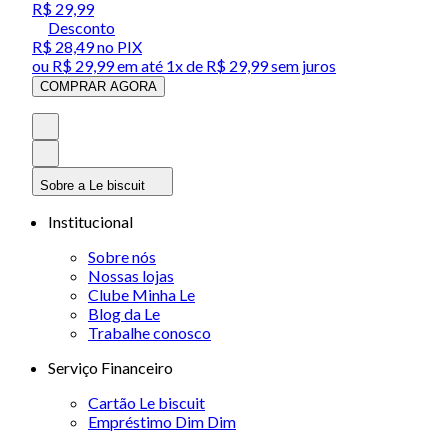
R$ 29,99
Desconto
R$ 28,49
no PIX
ou
R$ 29,99
em até 1x de
R$ 29,99
sem juros
COMPRAR AGORA
Sobre a Le biscuit
Institucional
Sobre nós
Nossas lojas
Clube Minha Le
Blog da Le
Trabalhe conosco
Serviço Financeiro
Cartão Le biscuit
Empréstimo Dim Dim