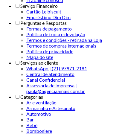
Trabalhe conosco
Serviço Financeiro
Cartão Le biscuit
Empréstimo Dim Dim
Perguntas e Respostas
Formas de pagamento
Política de troca e devolução
Termos e condições - retirada na Loja
Termos de compras internacionais
Politica de privacidade
Mapa do site
Serviços ao cliente
WhatsApp | (21) 97971-2181
Central de atendimento
Canal Confidencial
Assessoria de Imprensa |
paula@agenciaamais.com.br
Categorias
Ar e ventilação
Armarinho e Artesanato
Automotivo
Bar
Bebê
Bomboniere