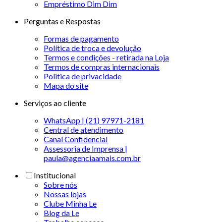
Empréstimo Dim Dim
Perguntas e Respostas
Formas de pagamento
Política de troca e devolução
Termos e condições - retirada na Loja
Termos de compras internacionais
Politica de privacidade
Mapa do site
Serviços ao cliente
WhatsApp | (21) 97971-2181
Central de atendimento
Canal Confidencial
Assessoria de Imprensa |
paula@agenciaamais.com.br
Institucional
Sobre nós
Nossas lojas
Clube Minha Le
Blog da Le