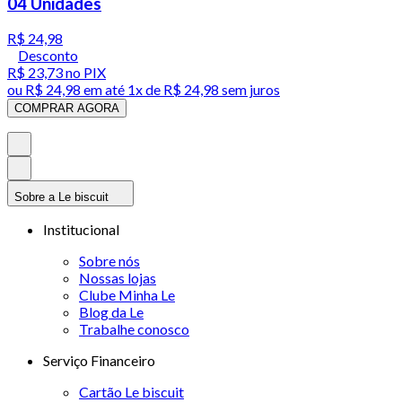
04 Unidades
R$ 24,98
Desconto
R$ 23,73
no PIX
ou
R$ 24,98
em até 1x de
R$ 24,98
sem juros
COMPRAR AGORA
Sobre a Le biscuit
Institucional
Sobre nós
Nossas lojas
Clube Minha Le
Blog da Le
Trabalhe conosco
Serviço Financeiro
Cartão Le biscuit