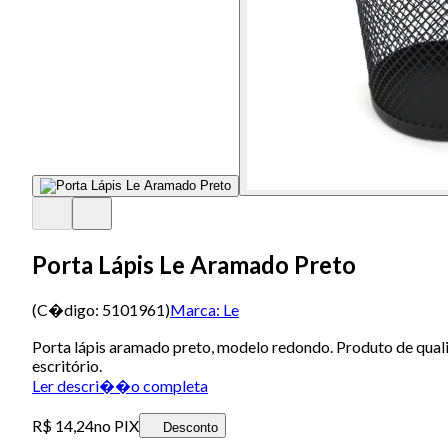
Porta Lápis Le Aramado Preto
(C�digo:
5101961
)
Marca:
Le
Porta lápis aramado preto, modelo redondo. Produto de qualid
escritório.
Ler descri��o completa
R$ 14,24
no PIX
Desconto