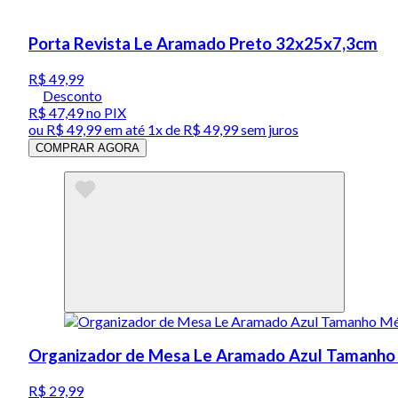
Porta Revista Le Aramado Preto 32x25x7,3cm
R$ 49,99
Desconto
R$ 47,49
no PIX
ou
R$ 49,99
em até 1x de
R$ 49,99
sem juros
COMPRAR AGORA
Organizador de Mesa Le Aramado Azul Tamanh
R$ 29,99