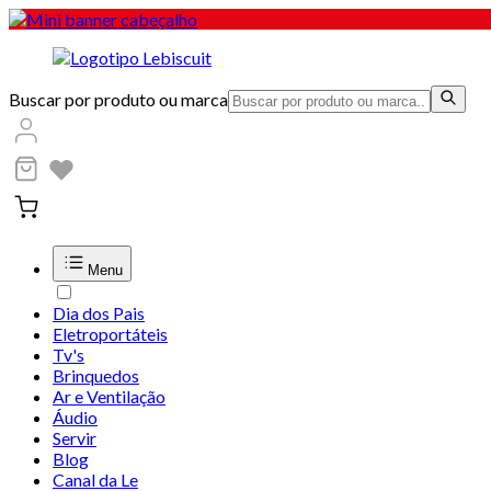
Buscar por produto ou marca
Menu
Dia dos Pais
Eletroportáteis
Tv's
Brinquedos
Ar e Ventilação
Áudio
Servir
Blog
Canal da Le