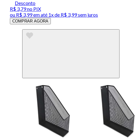
Desconto
R$ 3,79
no PIX
ou
R$ 3,99
em até 1x de
R$ 3,99
sem juros
COMPRAR AGORA