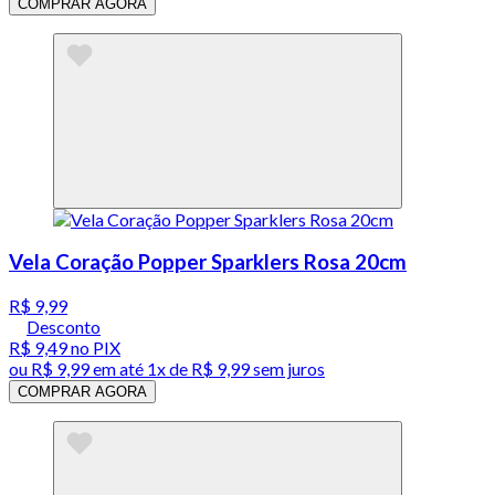
COMPRAR AGORA
Vela Coração Popper Sparklers Rosa 20cm
R$ 9,99
Desconto
R$ 9,49
no PIX
ou
R$ 9,99
em até 1x de
R$ 9,99
sem juros
COMPRAR AGORA