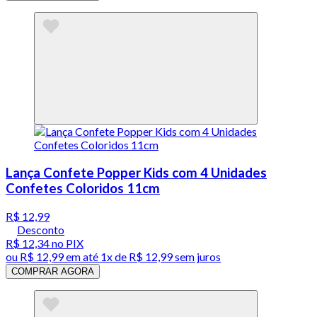
Lança Confete Popper Kids com 4 Unidades
Confetes Coloridos 11cm
R$ 12,99
Desconto
R$ 12,34
no PIX
ou
R$ 12,99
em até 1x de
R$ 12,99
sem juros
COMPRAR AGORA