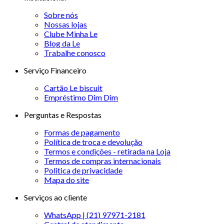
Sobre nós
Nossas lojas
Clube Minha Le
Blog da Le
Trabalhe conosco
Serviço Financeiro
Cartão Le biscuit
Empréstimo Dim Dim
Perguntas e Respostas
Formas de pagamento
Política de troca e devolução
Termos e condições - retirada na Loja
Termos de compras internacionais
Politica de privacidade
Mapa do site
Serviços ao cliente
WhatsApp | (21) 97971-2181