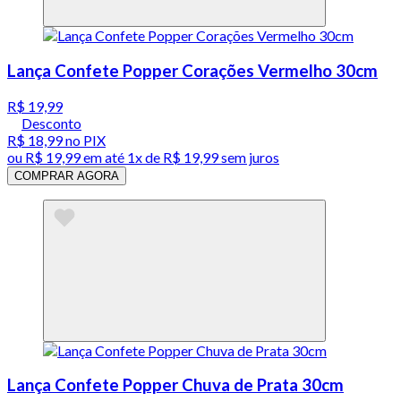
Lança Confete Popper Corações Vermelho 30cm
R$ 19,99
Desconto
R$ 18,99
no PIX
ou
R$ 19,99
em até 1x de
R$ 19,99
sem juros
COMPRAR AGORA
Lança Confete Popper Chuva de Prata 30cm