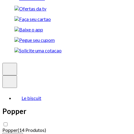
Le biscuit
Popper
Popper
(
14 Produtos
)