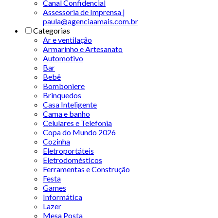
Canal Confidencial
Assessoria de Imprensa |
paula@agenciaamais.com.br
Categorias
Ar e ventilação
Armarinho e Artesanato
Automotivo
Bar
Bebê
Bomboniere
Brinquedos
Casa Inteligente
Cama e banho
Celulares e Telefonia
Copa do Mundo 2026
Cozinha
Eletroportáteis
Eletrodomésticos
Ferramentas e Construção
Festa
Games
Informática
Lazer
Mesa Posta