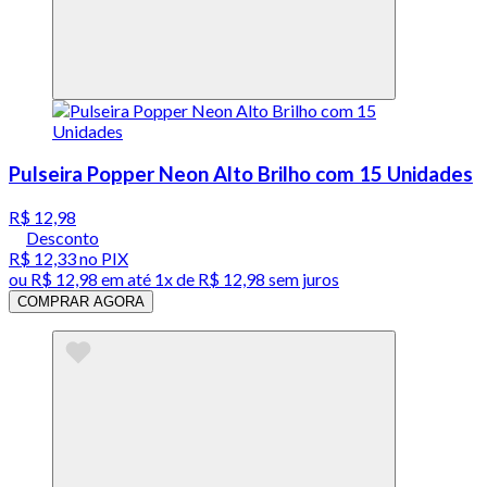
Pulseira Popper Neon Alto Brilho com 15 Unidades
R$ 12,98
Desconto
R$ 12,33
no PIX
ou
R$ 12,98
em até 1x de
R$ 12,98
sem juros
COMPRAR AGORA