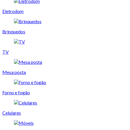
Eletrodom
Brinquedos
TV
Mesa posta
Forno e fogão
Celulares