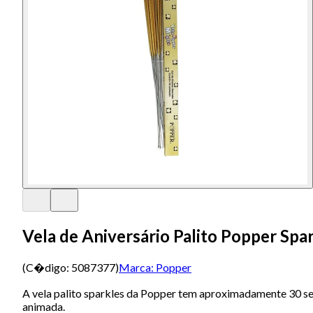
Vela de Aniversário Palito Popper Sp
(C�digo:
5087377
)
Marca:
Popper
A vela palito sparkles da Popper tem aproximadamente 30 se
animada.