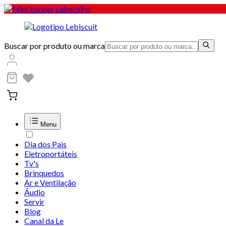
Buscar por produto ou marca
Menu
Dia dos Pais
Eletroportáteis
Tv's
Brinquedos
Ar e Ventilação
Áudio
Servir
Blog
Canal da Le