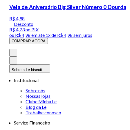
Vela de Aniversário Big Silver Número 0 Dourda
R$ 4,98
Desconto
R$ 4,73
no PIX
ou
R$ 4,98
em até 1x de
R$ 4,98
sem juros
COMPRAR AGORA
Sobre a Le biscuit
Institucional
Sobre nós
Nossas lojas
Clube Minha Le
Blog da Le
Trabalhe conosco
Serviço Financeiro