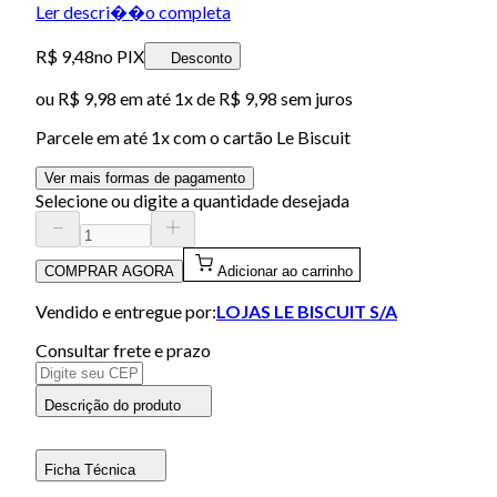
Ler descri��o completa
R$ 9,48
no PIX
Desconto
ou
R$ 9,98
em até 1x de
R$ 9,98
sem juros
Parcele em até
1
x com o cartão
Le Biscuit
Ver mais formas de pagamento
Selecione ou digite a quantidade desejada
COMPRAR AGORA
Adicionar ao carrinho
Vendido e entregue por:
LOJAS LE BISCUIT S/A
Consultar frete e prazo
Descrição do produto
Ficha Técnica