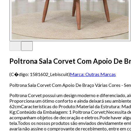
Poltrona Sala Corvet Com Apoio De Br
(C�digo:
1581602_Lebiscuit
)
Marca:
Outras Marcas
Poltrona Sala Corvet Com Apoio De Braço Várias Cores - Sen
Poltrona Corvet possui um design moderno e diferenciado, al
Proporciona um ótimo conforto e ainda deixará seu ambient
62cmCaracterísticas do Produto:Material da Estrutura: Made
Kg;Conteúdo da Embalagem: 1 Poltrona Corvet;Necessita de
acompanham objetos de decoração e eletros.Pode haver algum
tela.Todos os nossos produtos são enviados devidamente emb
avaria não assine o comprovante de recebimento, entre em con