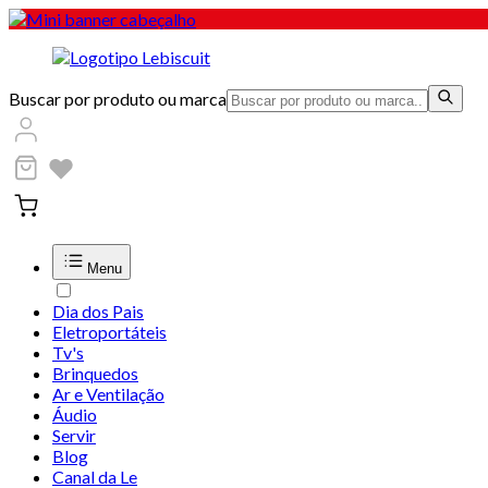
Buscar por produto ou marca
Menu
Dia dos Pais
Eletroportáteis
Tv's
Brinquedos
Ar e Ventilação
Áudio
Servir
Blog
Canal da Le