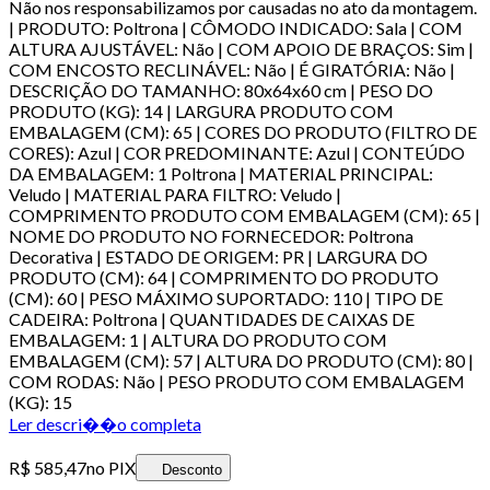
Não nos responsabilizamos por causadas no ato da montagem.
| PRODUTO: Poltrona | CÔMODO INDICADO: Sala | COM
ALTURA AJUSTÁVEL: Não | COM APOIO DE BRAÇOS: Sim |
COM ENCOSTO RECLINÁVEL: Não | É GIRATÓRIA: Não |
DESCRIÇÃO DO TAMANHO: 80x64x60 cm | PESO DO
PRODUTO (KG): 14 | LARGURA PRODUTO COM
EMBALAGEM (CM): 65 | CORES DO PRODUTO (FILTRO DE
CORES): Azul | COR PREDOMINANTE: Azul | CONTEÚDO
DA EMBALAGEM: 1 Poltrona | MATERIAL PRINCIPAL:
Veludo | MATERIAL PARA FILTRO: Veludo |
COMPRIMENTO PRODUTO COM EMBALAGEM (CM): 65 |
NOME DO PRODUTO NO FORNECEDOR: Poltrona
Decorativa | ESTADO DE ORIGEM: PR | LARGURA DO
PRODUTO (CM): 64 | COMPRIMENTO DO PRODUTO
(CM): 60 | PESO MÁXIMO SUPORTADO: 110 | TIPO DE
CADEIRA: Poltrona | QUANTIDADES DE CAIXAS DE
EMBALAGEM: 1 | ALTURA DO PRODUTO COM
EMBALAGEM (CM): 57 | ALTURA DO PRODUTO (CM): 80 |
COM RODAS: Não | PESO PRODUTO COM EMBALAGEM
(KG): 15
Ler descri��o completa
R$ 585,47
no PIX
Desconto