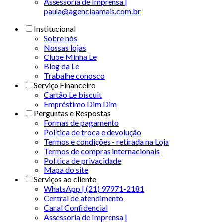
Assessoria de Imprensa |
paula@agenciaamais.com.br
Institucional
Sobre nós
Nossas lojas
Clube Minha Le
Blog da Le
Trabalhe conosco
Serviço Financeiro
Cartão Le biscuit
Empréstimo Dim Dim
Perguntas e Respostas
Formas de pagamento
Política de troca e devolução
Termos e condições - retirada na Loja
Termos de compras internacionais
Politica de privacidade
Mapa do site
Serviços ao cliente
WhatsApp | (21) 97971-2181
Central de atendimento
Canal Confidencial
Assessoria de Imprensa |