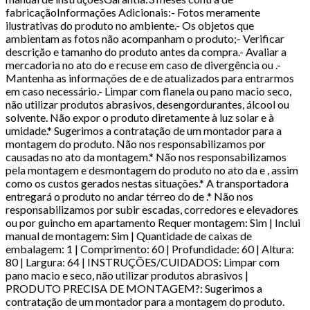
fabricaçãoInformações Adicionais:- Fotos meramente
ilustrativas do produto no ambiente.- Os objetos que
ambientam as fotos não acompanham o produto;- Verificar
descrição e tamanho do produto antes da compra.- Avaliar a
mercadoria no ato do e recuse em caso de divergência ou .-
Mantenha as informações de e de atualizados para entrarmos
em caso necessário.- Limpar com flanela ou pano macio seco,
não utilizar produtos abrasivos, desengordurantes, álcool ou
solvente. Não expor o produto diretamente à luz solar e à
umidade.* Sugerimos a contratação de um montador para a
montagem do produto. Não nos responsabilizamos por
causadas no ato da montagem.* Não nos responsabilizamos
pela montagem e desmontagem do produto no ato da e , assim
como os custos gerados nestas situações.* A transportadora
entregará o produto no andar térreo do de .* Não nos
responsabilizamos por subir escadas, corredores e elevadores
ou por guincho em apartamento Requer montagem: Sim | Inclui
manual de montagem: Sim | Quantidade de caixas de
embalagem: 1 | Comprimento: 60 | Profundidade: 60 | Altura:
80 | Largura: 64 | INSTRUÇÕES/CUIDADOS: Limpar com
pano macio e seco, não utilizar produtos abrasivos |
PRODUTO PRECISA DE MONTAGEM?: Sugerimos a
contratação de um montador para a montagem do produto.