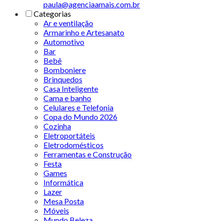
paula@agenciaamais.com.br
Categorias
Ar e ventilação
Armarinho e Artesanato
Automotivo
Bar
Bebê
Bomboniere
Brinquedos
Casa Inteligente
Cama e banho
Celulares e Telefonia
Copa do Mundo 2026
Cozinha
Eletroportáteis
Eletrodomésticos
Ferramentas e Construção
Festa
Games
Informática
Lazer
Mesa Posta
Móveis
Mundo Beleza