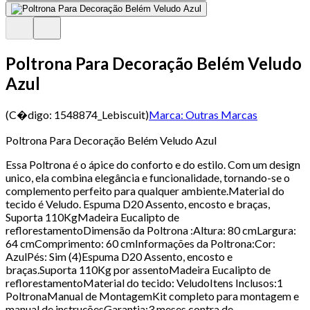
Poltrona Para Decoração Belém Veludo
Azul
(C�digo:
1548874_Lebiscuit
)
Marca:
Outras Marcas
Poltrona Para Decoração Belém Veludo Azul
Essa Poltrona é o ápice do conforto e do estilo. Com um design
unico, ela combina elegância e funcionalidade, tornando-se o
complemento perfeito para qualquer ambiente.Material do
tecido é Veludo. Espuma D20 Assento, encosto e braças,
Suporta 110KgMadeira Eucalipto de
reflorestamentoDimensão da Poltrona :Altura: 80 cmLargura:
64 cmComprimento: 60 cmInformações da Poltrona:Cor:
AzulPés: Sim (4)Espuma D20 Assento, encosto e
braças.Suporta 110Kg por assentoMadeira Eucalipto de
reflorestamentoMaterial do tecido: VeludoItens Inclusos:1
PoltronaManual de MontagemKit completo para montagem e
manual de instruçõesGarantia:3 meses contra de