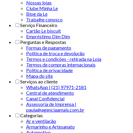
Nossas lojas
Clube Minha Le
Blog da Le
Trabalhe conosco
Serviço Financeiro
Cartão Le biscuit
Empréstimo Dim Dim
Perguntas e Respostas
Formas de pagamento
Política de troca e devolução
Termos e condições - retirada na Loja
Termos de compras internacionais
Politica de privacidade
Mapa do site
Serviços ao cliente
WhatsApp | (21) 97971-2181
Central de atendimento
Canal Confidencial
Assessoria de Imprensa |
paula@agenciaamais.com.br
Categorias
Ar e ventilação
Armarinho e Artesanato
Automotivo