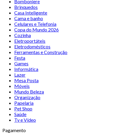
Bomboniere
Brinquedos
Casa Inteligente
Cama e banho
Celulares e Telefonia
Copa do Mundo 2026
Cozinha
Eletroportáteis
Eletrodomésticos
Ferramentas e Construção
Festa
Games
Informática
Lazer
Mesa Posta
Móveis
Mundo Beleza
Organização
Papelaria
Pet Shop
Saúde
Tv e Vídeo
Pagamento