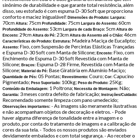
sinônimo de durabilidade e que garante total resistência, além
disso, seu estofado é com espuma D-30 Soft que proporciona
conforto e maciez inigualável!
Dimensões do Produto:
Largura:
70cm
75cm
75cm
60cm
Altura:
Profundidade:
Largura do Assento:
53cm
5cm
Profundidade do Assento:
Largura de cada Braço:
Altura do
29cm
23cm
46cm
Encosto:
Altura do Pé:
Altura do Assento até o Chão:
Madeira Maciça de Eucalipto;
Características do Produto:
Estrutura:
Fixo, com Suspensão de Percintas Elásticas Trançadas
Assento:
e Espuma D-30 Soft com Manta de Silicone;
Fixo, com
Encosto:
Enchimento de Espuma D-30 Soft Revestida com Manta de
Silicone;
Espuma D-28 Firme, Revestida com Manta de
Braços:
Silicone;
Base Giratória em Alumínio Maciço;
Material do Pé:
05 Pontas;
Couro;
Capucino
Quantidade de Pés:
Revestimento:
Cor:
Pigmentado;
100kg;
25Kg;
Peso Suportado:
Peso do Produto:
1 Poltrona;
Não;
Conteúdo da Embalagem:
Necessita de Montagem:
3 meses contra defeito de fabricação;
Garantia:
Instruções/Cuidado:
Recomendado somente limpeza com pano umedecido;
- As imagens são meramente ilustrativas
Observações importantes:
e não acompanham objetos de decoração e eletros. - Pode
haver alguma diferença de tonalidade entre a imagem e o
produto, por conta do tratamento de imagens e a calibração de
cores da sua tela. - Todos os nossos produtos são enviados
devidamente embalados e com total segurança. - Ao receber o