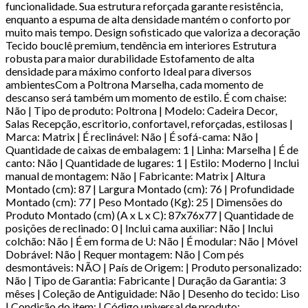
funcionalidade. Sua estrutura reforçada garante resistência,
enquanto a espuma de alta densidade mantém o conforto por
muito mais tempo. Design sofisticado que valoriza a decoração
Tecido bouclê premium, tendência em interiores Estrutura
robusta para maior durabilidade Estofamento de alta
densidade para máximo conforto Ideal para diversos
ambientesCom a Poltrona Marselha, cada momento de
descanso será também um momento de estilo. É com chaise:
Não | Tipo de produto: Poltrona | Modelo: Cadeira Decor,
Salas Recepção, escritorio, confortavel, reforçadas, estilosas |
Marca: Matrix | É reclinável: Não | É sofá-cama: Não |
Quantidade de caixas de embalagem: 1 | Linha: Marselha | É de
canto: Não | Quantidade de lugares: 1 | Estilo: Moderno | Inclui
manual de montagem: Não | Fabricante: Matrix | Altura
Montado (cm): 87 | Largura Montado (cm): 76 | Profundidade
Montado (cm): 77 | Peso Montado (Kg): 25 | Dimensões do
Produto Montado (cm) (A x L x C): 87x76x77 | Quantidade de
posições de reclinado: 0 | Inclui cama auxiliar: Não | Inclui
colchão: Não | É em forma de U: Não | É modular: Não | Móvel
Dobrável: Não | Requer montagem: Não | Com pés
desmontáveis: NÃO | País de Origem: | Produto personalizado:
Não | Tipo de Garantia: Fabricante | Duração da Garantia: 3
mêses | Coleção de Antiguidade: Não | Desenho do tecido: Liso
| Condição do item: | Código universal de produto: