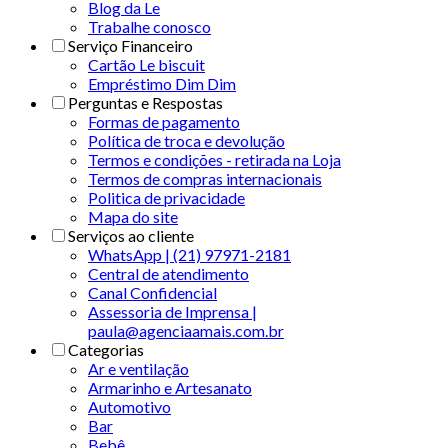
Blog da Le
Trabalhe conosco
Serviço Financeiro
Cartão Le biscuit
Empréstimo Dim Dim
Perguntas e Respostas
Formas de pagamento
Política de troca e devolução
Termos e condições - retirada na Loja
Termos de compras internacionais
Politica de privacidade
Mapa do site
Serviços ao cliente
WhatsApp | (21) 97971-2181
Central de atendimento
Canal Confidencial
Assessoria de Imprensa |
paula@agenciaamais.com.br
Categorias
Ar e ventilação
Armarinho e Artesanato
Automotivo
Bar
Bebê