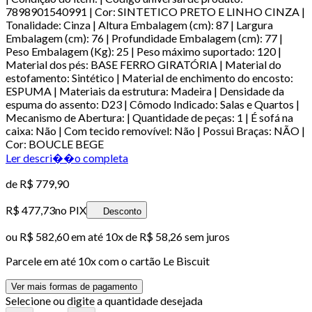
7898901540991 | Cor: SINTETICO PRETO E LINHO CINZA |
Tonalidade: Cinza | Altura Embalagem (cm): 87 | Largura
Embalagem (cm): 76 | Profundidade Embalagem (cm): 77 |
Peso Embalagem (Kg): 25 | Peso máximo suportado: 120 |
Material dos pés: BASE FERRO GIRATÓRIA | Material do
estofamento: Sintético | Material de enchimento do encosto:
ESPUMA | Materiais da estrutura: Madeira | Densidade da
espuma do assento: D23 | Cômodo Indicado: Salas e Quartos |
Mecanismo de Abertura: | Quantidade de peças: 1 | É sofá na
caixa: Não | Com tecido removível: Não | Possui Braças: NÃO |
Cor: BOUCLE BEGE
Ler descri��o completa
de
R$ 779,90
R$ 477,73
no PIX
Desconto
ou
R$ 582,60
em até
10x de R$ 58,26 sem juros
Parcele em até
10
x com o cartão
Le Biscuit
Ver mais formas de pagamento
Selecione ou digite a quantidade desejada