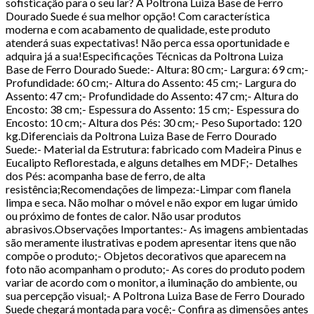
sofisticação para o seu lar? A Poltrona Luiza Base de Ferro
Dourado Suede é sua melhor opção! Com característica
moderna e com acabamento de qualidade, este produto
atenderá suas expectativas! Não perca essa oportunidade e
adquira já a sua!Especificações Técnicas da Poltrona Luiza
Base de Ferro Dourado Suede:- Altura: 80 cm;- Largura: 69 cm;-
Profundidade: 60 cm;- Altura do Assento: 45 cm;- Largura do
Assento: 47 cm;- Profundidade do Assento: 47 cm;- Altura do
Encosto: 38 cm;- Espessura do Assento: 15 cm;- Espessura do
Encosto: 10 cm;- Altura dos Pés: 30 cm;- Peso Suportado: 120
kg.Diferenciais da Poltrona Luiza Base de Ferro Dourado
Suede:- Material da Estrutura: fabricado com Madeira Pinus e
Eucalipto Reflorestada, e alguns detalhes em MDF;- Detalhes
dos Pés: acompanha base de ferro, de alta
resistência;Recomendações de limpeza:-Limpar com flanela
limpa e seca. Não molhar o móvel e não expor em lugar úmido
ou próximo de fontes de calor. Não usar produtos
abrasivos.Observações Importantes:- As imagens ambientadas
são meramente ilustrativas e podem apresentar itens que não
compõe o produto;- Objetos decorativos que aparecem na
foto não acompanham o produto;- As cores do produto podem
variar de acordo com o monitor, a iluminação do ambiente, ou
sua percepção visual;- A Poltrona Luiza Base de Ferro Dourado
Suede chegará montada para você;- Confira as dimensões antes