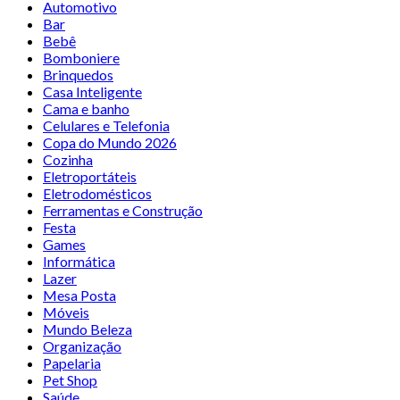
Automotivo
Bar
Bebê
Bomboniere
Brinquedos
Casa Inteligente
Cama e banho
Celulares e Telefonia
Copa do Mundo 2026
Cozinha
Eletroportáteis
Eletrodomésticos
Ferramentas e Construção
Festa
Games
Informática
Lazer
Mesa Posta
Móveis
Mundo Beleza
Organização
Papelaria
Pet Shop
Saúde