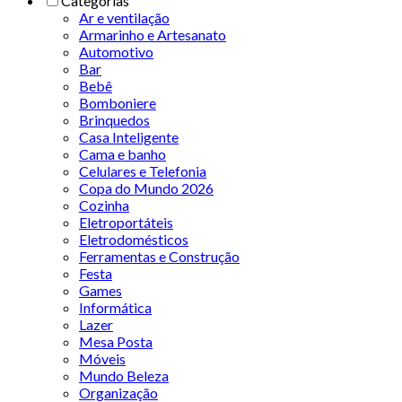
Categorias
Ar e ventilação
Armarinho e Artesanato
Automotivo
Bar
Bebê
Bomboniere
Brinquedos
Casa Inteligente
Cama e banho
Celulares e Telefonia
Copa do Mundo 2026
Cozinha
Eletroportáteis
Eletrodomésticos
Ferramentas e Construção
Festa
Games
Informática
Lazer
Mesa Posta
Móveis
Mundo Beleza
Organização