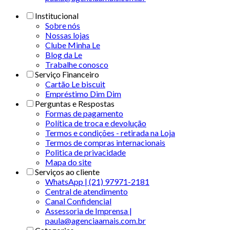
Institucional
Sobre nós
Nossas lojas
Clube Minha Le
Blog da Le
Trabalhe conosco
Serviço Financeiro
Cartão Le biscuit
Empréstimo Dim Dim
Perguntas e Respostas
Formas de pagamento
Política de troca e devolução
Termos e condições - retirada na Loja
Termos de compras internacionais
Politica de privacidade
Mapa do site
Serviços ao cliente
WhatsApp | (21) 97971-2181
Central de atendimento
Canal Confidencial
Assessoria de Imprensa |
paula@agenciaamais.com.br