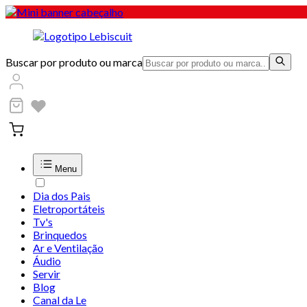
Buscar por produto ou marca
Menu
Dia dos Pais
Eletroportáteis
Tv's
Brinquedos
Ar e Ventilação
Áudio
Servir
Blog
Canal da Le