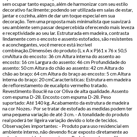
sem ocupar tanto espaço, além de harmonizar com seu estilo
decorativo facilmente; podendo ser utilizada em salas de estar,
jantar e cozinha, além de dar um toque especial em sua
decoração. Tem uma proposta mais minimalista que suavizará
seu ambiente sem passar despercebida oferecendo mais leveza
e receptividade ao seu lar. Estruturada em madeira, contrasta
lindamente com o encosto e assento estofados, são resistentes
e aconchegantes, você merece está incrível
combinação.Dimensões do produto (L x A x P)61 x 76 x 50,5
cmAltura do encosto: 36 cm Altura interna do assento ao
encosto: 16 cm Largura do assento: 46 cm Profundidade do
assento: 50 cm Altura do chão ao assento: 42 cm Altura do
chão ao braço: 64 cm Altura do braço ao encosto: 5 cm Altura
interna do braço: 20 cmCaracterísticas: Estrutura em madeira
de reflorestamento de eucalipto vermelho tratado.
Revestimento Bouclê na cor Oliva de alta qualidade. Assento
com espuma D-28. Encosto com espuma D-28. Peso
suportado: Até 140 kg. Acabamento da estrutura de madeira
na cor Nozes.- Por se tratar de estofado as medidas podem ter
uma pequena variação de até 3 cm. - A tonalidade do produto
real poderá ter ligeira variação devido o lote de tecidos.
Observações importantes: - Produto para uso residencial em
ambiente interno, não devendo ficar exposto diretamente ao