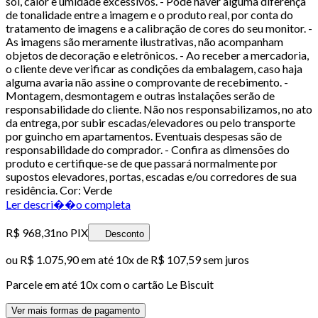
sol, calor e umidade excessivos. - Pode haver alguma diferença
de tonalidade entre a imagem e o produto real, por conta do
tratamento de imagens e a calibração de cores do seu monitor. -
As imagens são meramente ilustrativas, não acompanham
objetos de decoração e eletrônicos. - Ao receber a mercadoria,
o cliente deve verificar as condições da embalagem, caso haja
alguma avaria não assine o comprovante de recebimento. -
Montagem, desmontagem e outras instalações serão de
responsabilidade do cliente. Não nos responsabilizamos, no ato
da entrega, por subir escadas/elevadores ou pelo transporte
por guincho em apartamentos. Eventuais despesas são de
responsabilidade do comprador. - Confira as dimensões do
produto e certifique-se de que passará normalmente por
supostos elevadores, portas, escadas e/ou corredores de sua
residência. Cor: Verde
Ler descri��o completa
R$ 968,31
no PIX
Desconto
ou
R$ 1.075,90
em até
10x de R$ 107,59 sem juros
Parcele em até
10
x com o cartão
Le Biscuit
Ver mais formas de pagamento