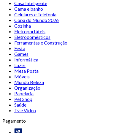
Casa Inteligente
Cama e banho
Celulares e Telefonia
Copa do Mundo 2026
Cozinha
Eletroportáteis
Eletrodomésticos
Ferramentas e Construção
Festa
Games
Informática
Lazer
Mesa Posta
Móveis
Mundo Beleza
Organização
Papelaria
Pet Shop
Saúde
Tv e Vídeo
Pagamento