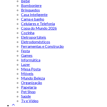
Bebê
Bomboniere
Brinquedos
Casa Inteligente
Cama e banho
Celulares e Telefonia
Copa do Mundo 2026
Cozinha
Eletroportáteis
Eletrodomésticos
Ferramentas e Construção
Festa
Games
Informática
Lazer
Mesa Posta
Móveis
Mundo Beleza
Organização
Papelaria
Pet Shop
Saúde
Tv e Vídeo