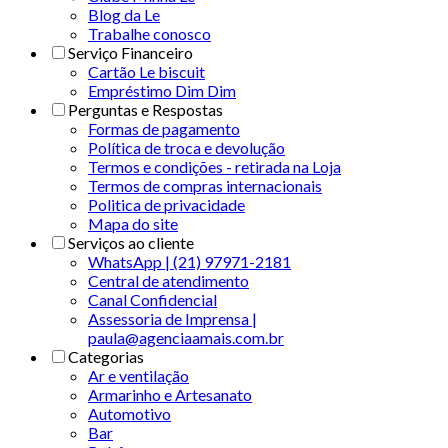
Blog da Le
Trabalhe conosco
Serviço Financeiro
Cartão Le biscuit
Empréstimo Dim Dim
Perguntas e Respostas
Formas de pagamento
Política de troca e devolução
Termos e condições - retirada na Loja
Termos de compras internacionais
Politica de privacidade
Mapa do site
Serviços ao cliente
WhatsApp | (21) 97971-2181
Central de atendimento
Canal Confidencial
Assessoria de Imprensa |
paula@agenciaamais.com.br
Categorias
Ar e ventilação
Armarinho e Artesanato
Automotivo
Bar