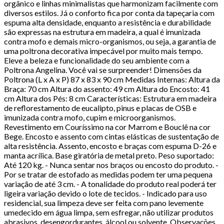
orgânico e linhas minimalistas que harmonizam facilmente com
diversos estilos. Já o conforto fica por conta da tapeçaria com
espuma alta densidade, enquanto a resistência e durabilidade
são expressas na estrutura em madeira, a qual é imunizada
contra mofo e demais micro-organismos, ou seja, a garantia de
uma poltrona decorativa impecável por muito mais tempo.
Eleve a beleza e funcionalidade do seu ambiente com a
Poltrona Angelina. Você vai se surpreender! Dimensões da
Poltrona (L x A x P) 87 x 83 x 90 cm Medidas Internas: Altura da
Braça: 70 cm Altura do assento: 49 cm Altura do Encosto: 41
cm Altura dos Pés: 8 cm Características: Estrutura em madeira
de reflorestamento de eucalipto, pinus e placas de OSB e
imunizada contra mofo, cupim e microorganismos.
Revestimento em Couríssimo na cor Marrom e Bouclê na cor
Bege. Encosto e assento com cintas elásticas de sustentação de
alta resistência. Assento, encosto e braças com espuma D-26 e
manta acrílica. Base giratória de metal preto. Peso suportado:
Até 120 kg. - Nunca sentar nos braços ou encosto do produto. -
Por se tratar de estofado as medidas podem ter uma pequena
variação de até 3 cm. - A tonalidade do produto real poderá ter
ligeira variação devido o lote de tecidos. - Indicado para uso
residencial, sua limpeza deve ser feita com pano levemente
umedecido em água limpa, sem esfregar, não utilizar produtos
abrasivos, desengordurantes, álcool ou solvente. Observações