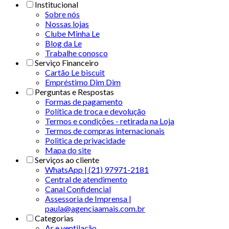
Institucional
Sobre nós
Nossas lojas
Clube Minha Le
Blog da Le
Trabalhe conosco
Serviço Financeiro
Cartão Le biscuit
Empréstimo Dim Dim
Perguntas e Respostas
Formas de pagamento
Política de troca e devolução
Termos e condições - retirada na Loja
Termos de compras internacionais
Politica de privacidade
Mapa do site
Serviços ao cliente
WhatsApp | (21) 97971-2181
Central de atendimento
Canal Confidencial
Assessoria de Imprensa |
paula@agenciaamais.com.br
Categorias
Ar e ventilação