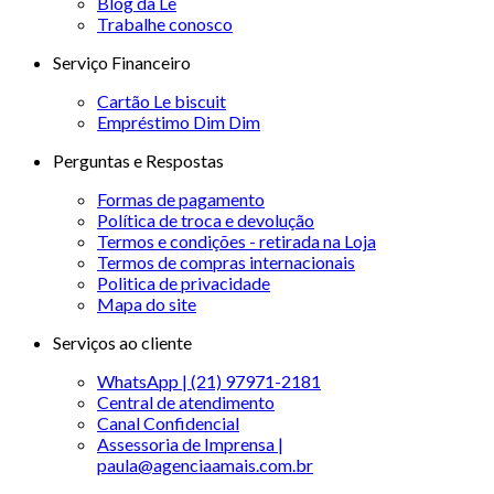
Blog da Le
Trabalhe conosco
Serviço Financeiro
Cartão Le biscuit
Empréstimo Dim Dim
Perguntas e Respostas
Formas de pagamento
Política de troca e devolução
Termos e condições - retirada na Loja
Termos de compras internacionais
Politica de privacidade
Mapa do site
Serviços ao cliente
WhatsApp | (21) 97971-2181
Central de atendimento
Canal Confidencial
Assessoria de Imprensa |
paula@agenciaamais.com.br