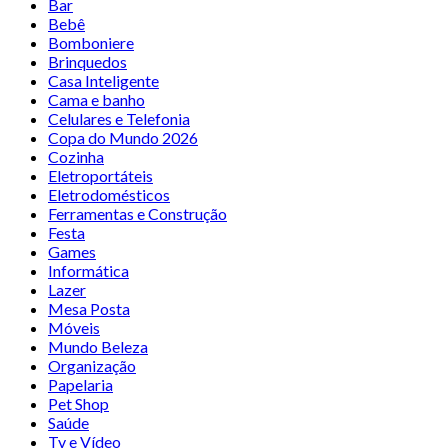
Bar
Bebê
Bomboniere
Brinquedos
Casa Inteligente
Cama e banho
Celulares e Telefonia
Copa do Mundo 2026
Cozinha
Eletroportáteis
Eletrodomésticos
Ferramentas e Construção
Festa
Games
Informática
Lazer
Mesa Posta
Móveis
Mundo Beleza
Organização
Papelaria
Pet Shop
Saúde
Tv e Vídeo