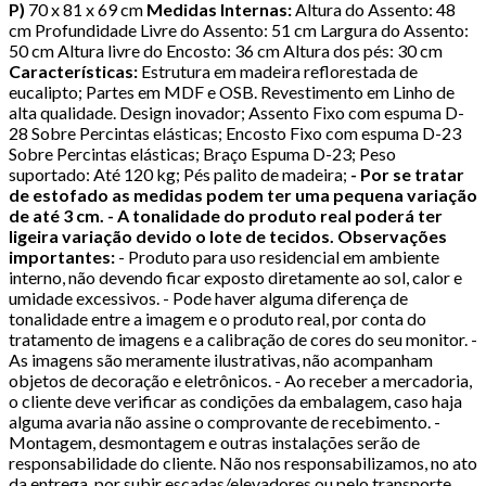
P)
70 x 81 x 69 cm
Medidas Internas:
Altura do Assento: 48
cm Profundidade Livre do Assento: 51 cm Largura do Assento:
50 cm Altura livre do Encosto: 36 cm Altura dos pés: 30 cm
Características:
Estrutura em madeira reflorestada de
eucalipto; Partes em MDF e OSB. Revestimento em Linho de
alta qualidade. Design inovador; Assento Fixo com espuma D-
28 Sobre Percintas elásticas; Encosto Fixo com espuma D-23
Sobre Percintas elásticas; Braço Espuma D-23; Peso
suportado: Até 120 kg; Pés palito de madeira;
- Por se tratar
de estofado as medidas podem ter uma pequena variação
de até 3 cm.
- A tonalidade do produto real poderá ter
ligeira variação devido o lote de tecidos.
Observações
importantes:
- Produto para uso residencial em ambiente
interno, não devendo ficar exposto diretamente ao sol, calor e
umidade excessivos. - Pode haver alguma diferença de
tonalidade entre a imagem e o produto real, por conta do
tratamento de imagens e a calibração de cores do seu monitor. -
As imagens são meramente ilustrativas, não acompanham
objetos de decoração e eletrônicos. - Ao receber a mercadoria,
o cliente deve verificar as condições da embalagem, caso haja
alguma avaria não assine o comprovante de recebimento. -
Montagem, desmontagem e outras instalações serão de
responsabilidade do cliente. Não nos responsabilizamos, no ato
da entrega, por subir escadas/elevadores ou pelo transporte