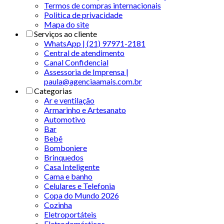
Termos de compras internacionais
Politica de privacidade
Mapa do site
Serviços ao cliente
WhatsApp | (21) 97971-2181
Central de atendimento
Canal Confidencial
Assessoria de Imprensa |
paula@agenciaamais.com.br
Categorias
Ar e ventilação
Armarinho e Artesanato
Automotivo
Bar
Bebê
Bomboniere
Brinquedos
Casa Inteligente
Cama e banho
Celulares e Telefonia
Copa do Mundo 2026
Cozinha
Eletroportáteis
Eletrodomésticos