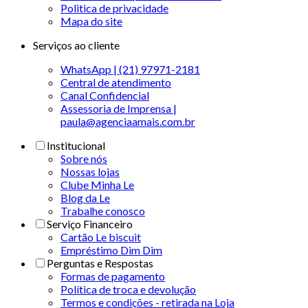
Politica de privacidade
Mapa do site
Serviços ao cliente
WhatsApp | (21) 97971-2181
Central de atendimento
Canal Confidencial
Assessoria de Imprensa |
paula@agenciaamais.com.br
Institucional
Sobre nós
Nossas lojas
Clube Minha Le
Blog da Le
Trabalhe conosco
Serviço Financeiro
Cartão Le biscuit
Empréstimo Dim Dim
Perguntas e Respostas
Formas de pagamento
Política de troca e devolução
Termos e condições - retirada na Loja