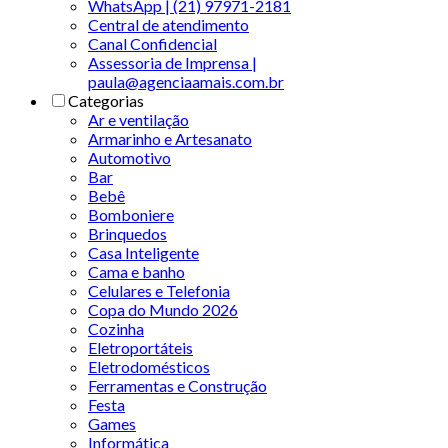
WhatsApp | (21) 97971-2181
Central de atendimento
Canal Confidencial
Assessoria de Imprensa |
paula@agenciaamais.com.br
Categorias
Ar e ventilação
Armarinho e Artesanato
Automotivo
Bar
Bebê
Bomboniere
Brinquedos
Casa Inteligente
Cama e banho
Celulares e Telefonia
Copa do Mundo 2026
Cozinha
Eletroportáteis
Eletrodomésticos
Ferramentas e Construção
Festa
Games
Informática