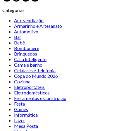
Categorias
Ar e ventilação
Armarinho e Artesanato
Automotivo
Bar
Bebê
Bomboniere
Brinquedos
Casa Inteligente
Cama e banho
Celulares e Telefonia
Copa do Mundo 2026
Cozinha
Eletroportáteis
Eletrodomésticos
Ferramentas e Construção
Festa
Games
Informática
Lazer
Mesa Posta