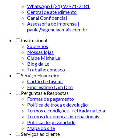
WhatsApp | (21) 97971-2181
Central de atendimento
Canal Confidencial
Assessoria de Imprensa |
paula@agenciaamais.com.br
Institucional
Sobre nós
Nossas lojas
Clube Minha Le
Blog da Le
Trabalhe conosco
Serviço Financeiro
Cartão Le biscuit
Empréstimo Dim Dim
Perguntas e Respostas
Formas de pagamento
Política de troca e devolução
Termos e condições - retirada na Loja
Termos de compras internacionais
Politica de privacidade
Mapa do site
Serviços ao cliente