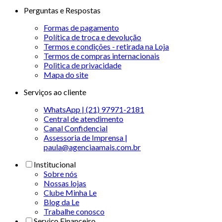
Perguntas e Respostas
Formas de pagamento
Política de troca e devolução
Termos e condições - retirada na Loja
Termos de compras internacionais
Politica de privacidade
Mapa do site
Serviços ao cliente
WhatsApp | (21) 97971-2181
Central de atendimento
Canal Confidencial
Assessoria de Imprensa |
paula@agenciaamais.com.br
Institucional
Sobre nós
Nossas lojas
Clube Minha Le
Blog da Le
Trabalhe conosco
Serviço Financeiro