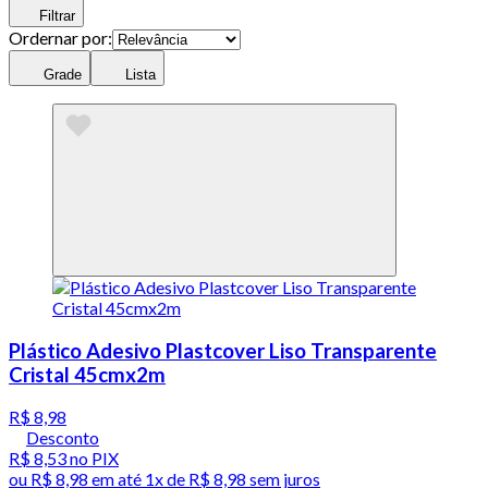
Filtrar
Ordernar por:
Grade
Lista
Plástico Adesivo Plastcover Liso Transparente
Cristal 45cmx2m
R$ 8,98
Desconto
R$ 8,53
no PIX
ou
R$ 8,98
em até 1x de
R$ 8,98
sem juros