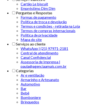
Cartão Le biscuit
Empréstimo Dim Dim
Perguntas e Respostas
Formas de pagamento
Política de troca e devolução
Termos e condições - retirada na Loja
Termos de compras internacionais
Politica de privacidade
Mapa do site
Serviços ao cliente
WhatsApp | (21) 97971-2181
Central de atendimento
Canal Confidencial
Assessoria de Imprensa |
paula@agenciaamais.com.br
Categorias
Ar e ventilação
Armarinho e Artesanato
Automotivo
Bar
Bebê
Bomboniere
Brinquedos